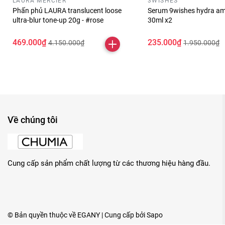
LAURA MERCIER
3WISHES
Phấn phủ LAURA translucent loose
Serum 9wishes hydra am
ultra-blur tone-up 20g - #rose
30ml x2
469.000₫
235.000₫
4.150.000₫
1.950.000₫
Về chúng tôi
Cung cấp sản phẩm chất lượng từ các thương hiệu hàng đầu.
© Bản quyền thuộc về
EGANY
| Cung cấp bởi
Sapo