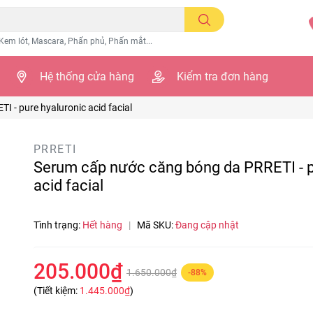
Kem lót, Mascara, Phấn phủ, Phấn mắt...
Hệ thống cửa hàng
Kiểm tra đơn hàng
 - pure hyaluronic acid facial
PRRETI
Serum cấp nước căng bóng da PRRETI - p
acid facial
Tình trạng:
Hết hàng
|
Mã SKU:
Đang cập nhật
205.000₫
1.650.000₫
-88%
(Tiết kiệm:
1.445.000₫
)