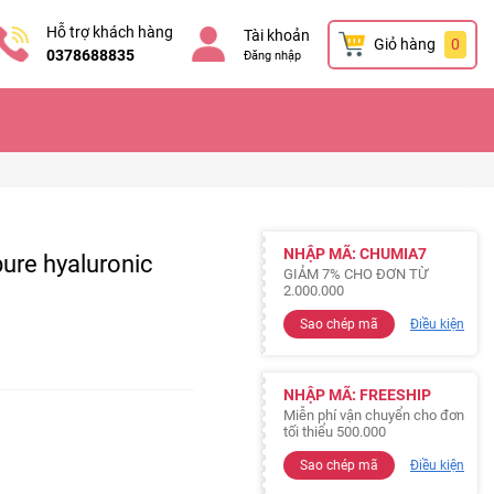
Hỗ trợ khách hàng
Tài khoản
Giỏ hàng
0
0378688835
Đăng nhập
NHẬP MÃ: CHUMIA7
ure hyaluronic
GIẢM 7% CHO ĐƠN TỪ
2.000.000
Sao chép mã
Điều kiện
NHẬP MÃ: FREESHIP
Miễn phí vận chuyển cho đơn
tối thiểu 500.000
Sao chép mã
Điều kiện