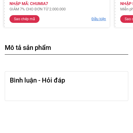
NHẬP MÃ: CHUMIA7
NHẬP 
GIẢM 7% CHO ĐƠN TỪ 2.000.000
Miễn ph
Sao chép mã
Điều kiện
Sao 
Mô tả sản phẩm
Bình luận - Hỏi đáp