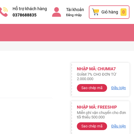
Hỗ trợ khách hàng
Tài khoản
Giỏ hàng
0
0378688835
Đăng nhập
NHẬP MÃ: CHUMIA7
GIẢM 7% CHO ĐƠN TỪ
2.000.000
Sao chép mã
Điều kiện
NHẬP MÃ: FREESHIP
Miễn phí vận chuyển cho đơn
tối thiểu 500.000
Sao chép mã
Điều kiện