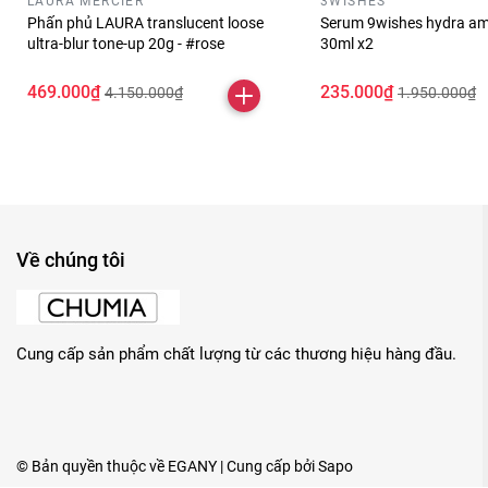
LAURA MERCIER
3WISHES
Phấn phủ LAURA translucent loose
Serum 9wishes hydra am
ultra-blur tone-up 20g - #rose
30ml x2
469.000₫
235.000₫
4.150.000₫
1.950.000₫
Về chúng tôi
Cung cấp sản phẩm chất lượng từ các thương hiệu hàng đầu.
© Bản quyền thuộc về
EGANY
| Cung cấp bởi
Sapo