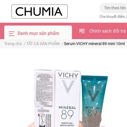
Che khuyết điểm, 
Chính sách đổi trả
Danh mục sản phẩm
Trang chủ
/
TẤT CẢ SẢN PHẨM
/
Serum VICHY mineral 89 mini 10ml