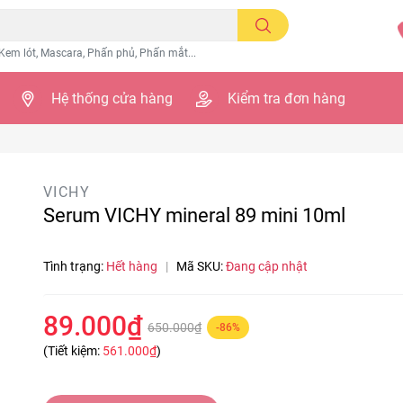
Kem lót, Mascara, Phấn phủ, Phấn mắt...
Hệ thống cửa hàng
Kiểm tra đơn hàng
VICHY
Serum VICHY mineral 89 mini 10ml
Tình trạng:
Hết hàng
|
Mã SKU:
Đang cập nhật
89.000₫
650.000₫
-86%
(Tiết kiệm:
561.000₫
)