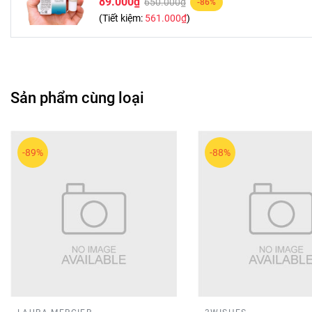
89.000₫
650.000₫
-86%
(Tiết kiệm:
561.000₫
)
Sản phẩm cùng loại
-89%
-88%