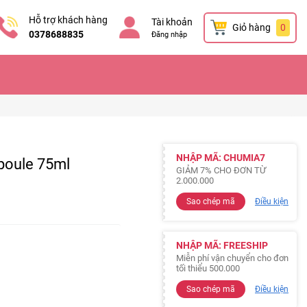
Hỗ trợ khách hàng
Tài khoản
Giỏ hàng
0
0378688835
Đăng nhập
NHẬP MÃ: CHUMIA7
poule 75ml
GIẢM 7% CHO ĐƠN TỪ
2.000.000
Sao chép mã
Điều kiện
NHẬP MÃ: FREESHIP
Miễn phí vận chuyển cho đơn
tối thiểu 500.000
Sao chép mã
Điều kiện