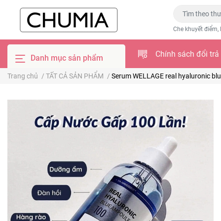
Che khuyết điểm, 
Chính sách đổi trả
Danh mục sản phẩm
Trang chủ
/
TẤT CẢ SẢN PHẨM
/
Serum WELLAGE real hyaluronic bl