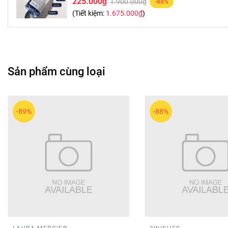
225.000₫
1.900.000₫
-88%
(Tiết kiệm:
1.675.000₫
)
Sản phẩm cùng loại
-89%
-88%