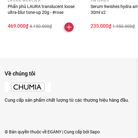
LAURA MERCIER
3WISHES
Phấn phủ LAURA translucent loose
Serum 9wishes hydra am
ultra-blur tone-up 20g - #rose
30ml x2
469.000₫
235.000₫
4.150.000₫
1.950.000₫
Về chúng tôi
Cung cấp sản phẩm chất lượng từ các thương hiệu hàng đầu.
© Bản quyền thuộc về
EGANY
| Cung cấp bởi
Sapo