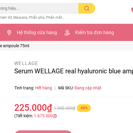
Kem lót, Mascara, Phấn phủ, Phấn mắt...
Hệ thống cửa hàng
Kiểm tra đơn hàng
ue ampoule 75ml
WELLAGE
Serum WELLAGE real hyaluronic blue am
Tình trạng:
Hết hàng
|
Mã SKU:
Đang cập nhật
225.000₫
1.900.000₫
-88%
(Tiết kiệm:
1.675.000₫
)