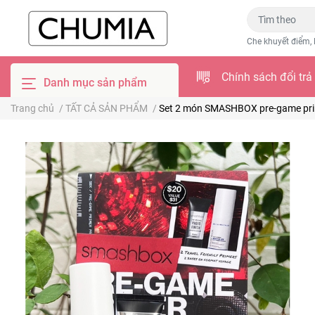
Che khuyết điểm, 
Chính sách đổi trả
Danh mục sản phẩm
Trang chủ
/
TẤT CẢ SẢN PHẨM
/
Set 2 món SMASHBOX pre-game prim