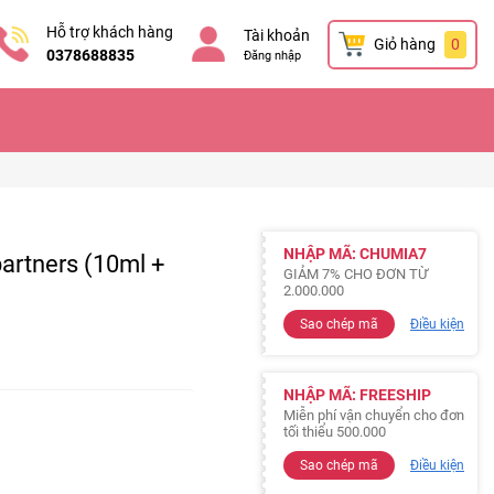
Hỗ trợ khách hàng
Tài khoản
Giỏ hàng
0
0378688835
Đăng nhập
NHẬP MÃ: CHUMIA7
rtners (10ml +
GIẢM 7% CHO ĐƠN TỪ
2.000.000
Sao chép mã
Điều kiện
NHẬP MÃ: FREESHIP
Miễn phí vận chuyển cho đơn
tối thiểu 500.000
Sao chép mã
Điều kiện