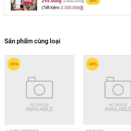
295.000₫
2.600.000₫
-89%
(Tiết kiệm:
2.305.000₫
)
Sản phẩm cùng loại
-89%
-88%