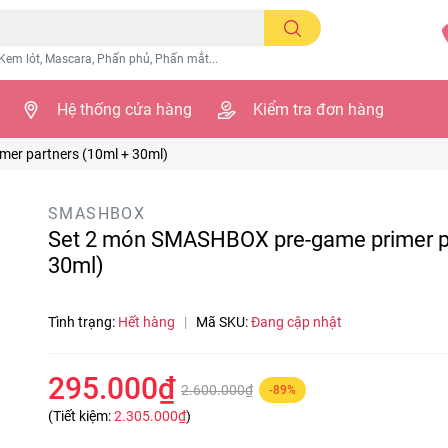
Kem lót, Mascara, Phấn phủ, Phấn mắt...
Hệ thống cửa hàng
Kiểm tra đơn hàng
er partners (10ml + 30ml)
SMASHBOX
Set 2 món SMASHBOX pre-game primer pa
30ml)
Tình trạng:
Hết hàng
|
Mã SKU:
Đang cập nhật
295.000₫
2.600.000₫
-89%
(Tiết kiệm:
2.305.000₫
)