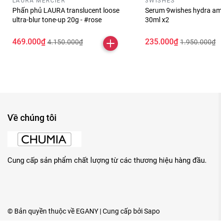
LAURA MERCIER
3WISHES
Phấn phủ LAURA translucent loose
Serum 9wishes hydra am
ultra-blur tone-up 20g - #rose
30ml x2
469.000₫
235.000₫
4.150.000₫
1.950.000₫
Về chúng tôi
Cung cấp sản phẩm chất lượng từ các thương hiệu hàng đầu.
© Bản quyền thuộc về
EGANY
| Cung cấp bởi
Sapo