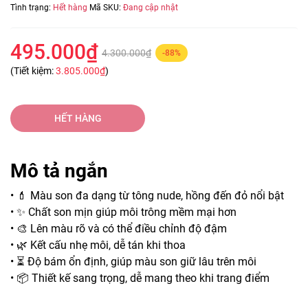
Tình trạng:
Hết hàng
Mã SKU:
Đang cập nhật
495.000₫
4.300.000₫
-88%
(Tiết kiệm:
3.805.000₫
)
HẾT HÀNG
Mô tả ngắn
• 💄 Màu son đa dạng từ tông nude, hồng đến đỏ nổi bật
• ✨ Chất son mịn giúp môi trông mềm mại hơn
• 🎨 Lên màu rõ và có thể điều chỉnh độ đậm
• 🌿 Kết cấu nhẹ môi, dễ tán khi thoa
• ⏳ Độ bám ổn định, giúp màu son giữ lâu trên môi
• 📦 Thiết kế sang trọng, dễ mang theo khi trang điểm