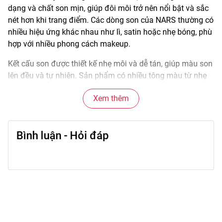
dạng và chất son mịn, giúp đôi môi trở nên nổi bật và sắc
nét hơn khi trang điểm. Các dòng son của NARS thường có
nhiều hiệu ứng khác nhau như lì, satin hoặc nhẹ bóng, phù
hợp với nhiều phong cách makeup.
Kết cấu son được thiết kế nhẹ môi và dễ tán, giúp màu son
lên đều và tự nhiên. Sản phẩm có nhiều tông màu từ nhẹ
nhàng đến nổi bật để người dùng dễ dàng lựa chọn theo
Xem thêm
phong cách trang điểm của mình.
🌟
Đặc điểm nổi bật
Bình luận - Hỏi đáp
• Bảng màu đa dạng từ nude, hồng, cam đến đỏ.
• Nhiều hiệu ứng son như matte, satin hoặc sheer.
• Chất son mịn giúp thoa đều trên môi.
• Lên màu rõ và dễ điều chỉnh độ đậm.
• Thiết kế thỏi son sang trọng và tiện sử dụng.