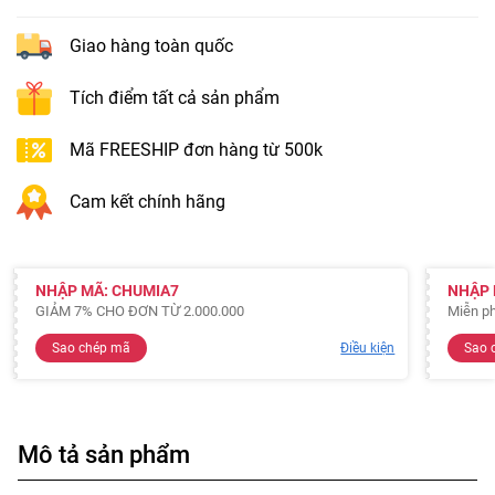
Giao hàng toàn quốc
Tích điểm tất cả sản phẩm
Mã FREESHIP đơn hàng từ 500k
Cam kết chính hãng
NHẬP MÃ: CHUMIA7
NHẬP 
GIẢM 7% CHO ĐƠN TỪ 2.000.000
Miễn ph
Sao chép mã
Điều kiện
Sao 
Mô tả sản phẩm