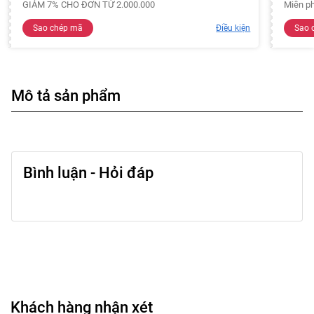
GIẢM 7% CHO ĐƠN TỪ 2.000.000
Miễn ph
Sao chép mã
Điều kiện
Sao 
Mô tả sản phẩm
Bình luận - Hỏi đáp
Khách hàng nhận xét