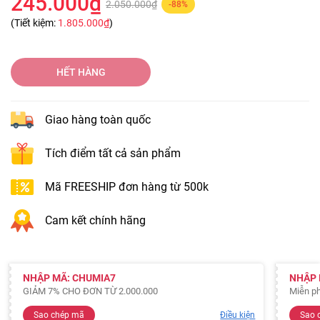
245.000₫
2.050.000₫
-88%
(Tiết kiệm:
1.805.000₫
)
HẾT HÀNG
Giao hàng toàn quốc
Tích điểm tất cả sản phẩm
Mã FREESHIP đơn hàng từ 500k
Cam kết chính hãng
NHẬP MÃ: CHUMIA7
NHẬP 
GIẢM 7% CHO ĐƠN TỪ 2.000.000
Miễn ph
Sao chép mã
Điều kiện
Sao 