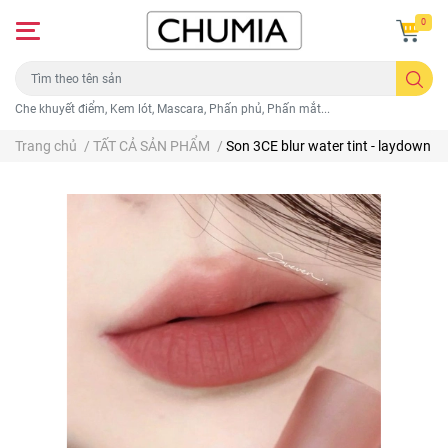
0
Che khuyết điểm, Kem lót, Mascara, Phấn phủ, Phấn mắt...
Trang chủ
/
TẤT CẢ SẢN PHẨM
/
Son 3CE blur water tint - laydown