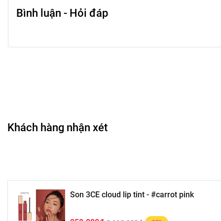
Bình luận - Hỏi đáp
Khách hàng nhận xét
Son 3CE cloud lip tint - #carrot pink