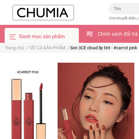
Che khuyết điểm, 
Chính sách đổi trả
Danh mục sản phẩm
Trang chủ
/
TẤT CẢ SẢN PHẨM
/
Son 3CE cloud lip tint - #carrot pink