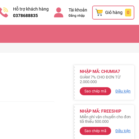
Hỗ trợ khách hàng
Tài khoản
Giỏ hàng
0
0378688835
Đăng nhập
NHẬP MÃ: CHUMIA7
GIẢM 7% CHO ĐƠN TỪ
2.000.000
Sao chép mã
Điều kiện
NHẬP MÃ: FREESHIP
Miễn phí vận chuyển cho đơn
tối thiểu 500.000
Sao chép mã
Điều kiện