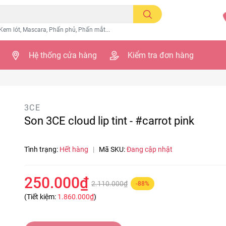
Kem lót, Mascara, Phấn phủ, Phấn mắt...
Hệ thống cửa hàng
Kiểm tra đơn hàng
3CE
Son 3CE cloud lip tint - #carrot pink
Tình trạng:
Hết hàng
|
Mã SKU:
Đang cập nhật
250.000₫
2.110.000₫
-88%
(Tiết kiệm:
1.860.000₫
)