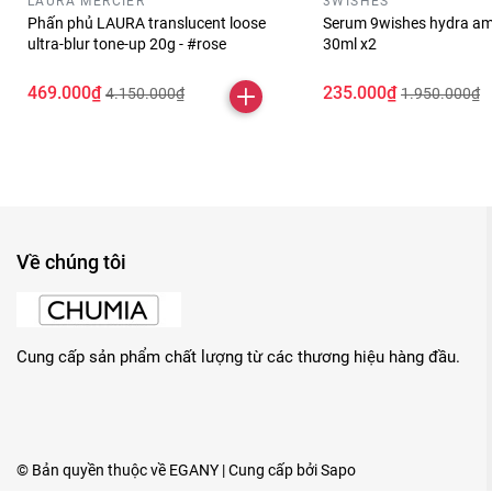
LAURA MERCIER
3WISHES
Phấn phủ LAURA translucent loose
Serum 9wishes hydra am
ultra-blur tone-up 20g - #rose
30ml x2
469.000₫
235.000₫
4.150.000₫
1.950.000₫
Về chúng tôi
Cung cấp sản phẩm chất lượng từ các thương hiệu hàng đầu.
© Bản quyền thuộc về
EGANY
| Cung cấp bởi
Sapo