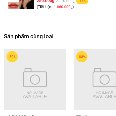
250.000₫
2.110.000₫
-88%
(Tiết kiệm:
1.860.000₫
)
Sản phẩm cùng loại
-89%
-88%