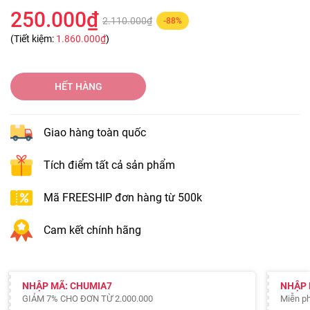
250.000₫
2.110.000₫
-88%
(Tiết kiệm:
1.860.000₫
)
HẾT HÀNG
Giao hàng toàn quốc
Tích điểm tất cả sản phẩm
Mã FREESHIP đơn hàng từ 500k
Cam kết chính hãng
NHẬP MÃ: CHUMIA7
NHẬP 
GIẢM 7% CHO ĐƠN TỪ 2.000.000
Miễn ph