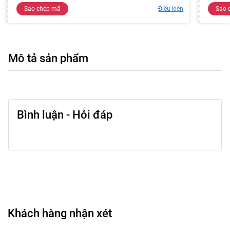
Sao chép mã
Điều kiện
Sao 
Mô tả sản phẩm
Bình luận - Hỏi đáp
Khách hàng nhận xét