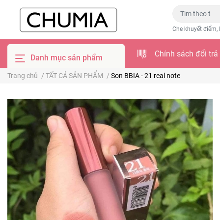
Che khuyết điểm, 
Chính sách đổi trả
Danh mục sản phẩm
Trang chủ
/
TẤT CẢ SẢN PHẨM
/
Son BBIA - 21 real note