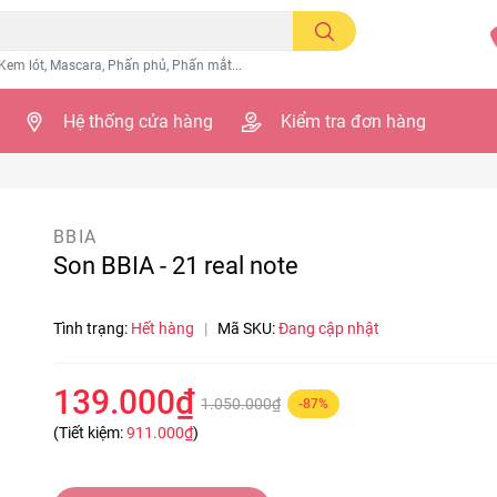
Kem lót, Mascara, Phấn phủ, Phấn mắt...
Hệ thống cửa hàng
Kiểm tra đơn hàng
BBIA
Son BBIA - 21 real note
Tình trạng:
Hết hàng
|
Mã SKU:
Đang cập nhật
139.000₫
1.050.000₫
-87%
(Tiết kiệm:
911.000₫
)