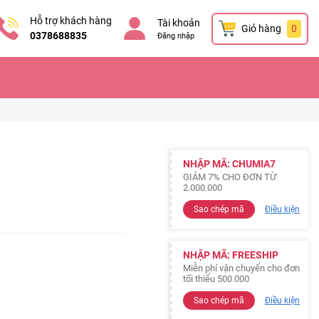
Hỗ trợ khách hàng
Tài khoản
Giỏ hàng
0
0378688835
Đăng nhập
NHẬP MÃ: CHUMIA7
GIẢM 7% CHO ĐƠN TỪ
2.000.000
Sao chép mã
Điều kiện
NHẬP MÃ: FREESHIP
Miễn phí vận chuyển cho đơn
tối thiểu 500.000
Sao chép mã
Điều kiện