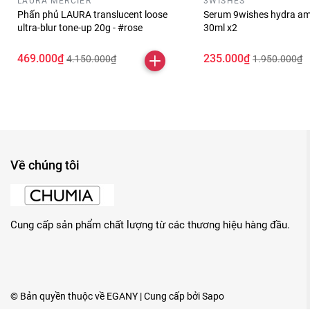
LAURA MERCIER
3WISHES
Phấn phủ LAURA translucent loose
Serum 9wishes hydra am
ultra-blur tone-up 20g - #rose
30ml x2
469.000₫
235.000₫
4.150.000₫
1.950.000₫
Về chúng tôi
Cung cấp sản phẩm chất lượng từ các thương hiệu hàng đầu.
© Bản quyền thuộc về
EGANY
| Cung cấp bởi
Sapo