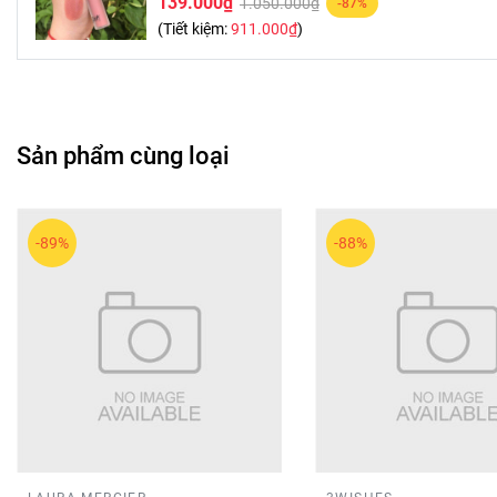
139.000₫
1.050.000₫
-87%
(Tiết kiệm:
911.000₫
)
Sản phẩm cùng loại
-89%
-88%