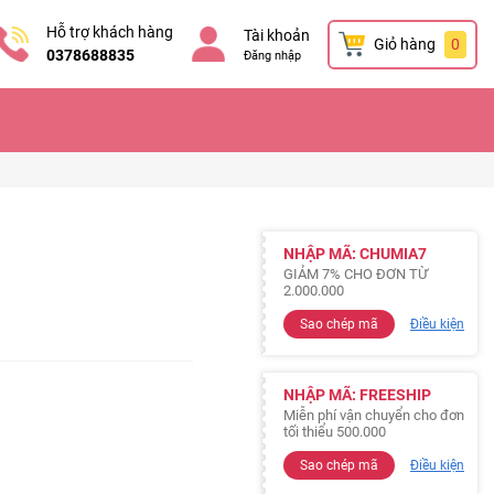
Hỗ trợ khách hàng
Tài khoản
Giỏ hàng
0
0378688835
Đăng nhập
NHẬP MÃ: CHUMIA7
GIẢM 7% CHO ĐƠN TỪ
2.000.000
Sao chép mã
Điều kiện
NHẬP MÃ: FREESHIP
Miễn phí vận chuyển cho đơn
tối thiểu 500.000
Sao chép mã
Điều kiện