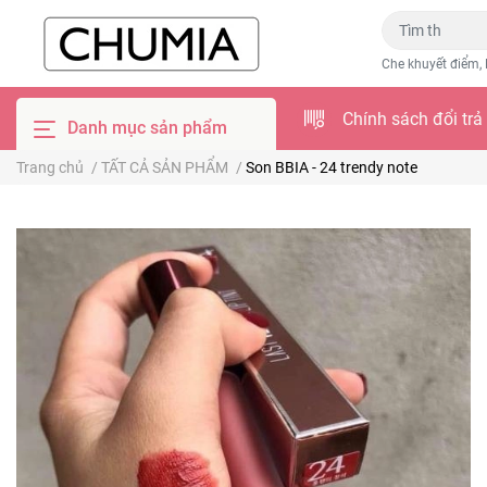
Che khuyết điểm, 
Chính sách đổi trả
Danh mục sản phẩm
Trang chủ
/
TẤT CẢ SẢN PHẨM
/
Son BBIA - 24 trendy note