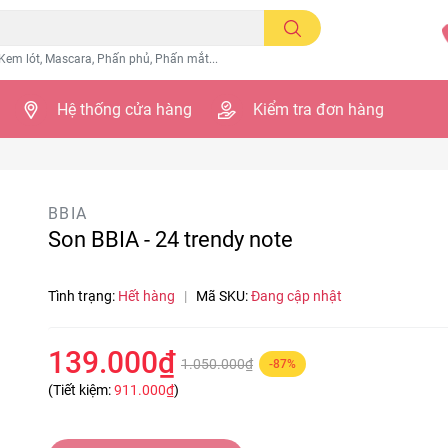
Kem lót, Mascara, Phấn phủ, Phấn mắt...
Hệ thống cửa hàng
Kiểm tra đơn hàng
BBIA
Son BBIA - 24 trendy note
Tình trạng:
Hết hàng
|
Mã SKU:
Đang cập nhật
139.000₫
1.050.000₫
-87%
(Tiết kiệm:
911.000₫
)