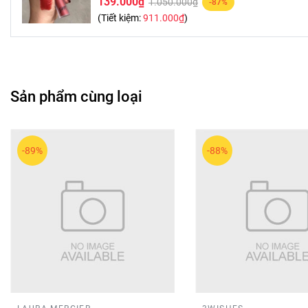
139.000₫
1.050.000₫
-87%
(Tiết kiệm:
911.000₫
)
Sản phẩm cùng loại
-89%
-88%