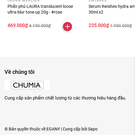
LAURA MERCIER
3WISHES
Phấn phủ LAURA translucent loose
Serum 9wishes hydra am
ultra-blur tone-up 20g - #rose
30ml x2
469.000₫
235.000₫
4.150.000₫
1.950.000₫
Về chúng tôi
Cung cấp sản phẩm chất lượng từ các thương hiệu hàng đầu.
© Bản quyền thuộc về
EGANY
| Cung cấp bởi
Sapo