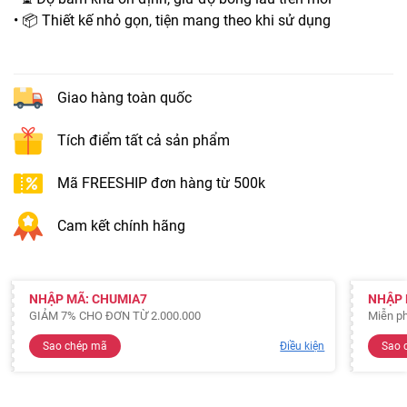
• 📦 Thiết kế nhỏ gọn, tiện mang theo khi sử dụng
Giao hàng toàn quốc
Tích điểm tất cả sản phẩm
Mã FREESHIP đơn hàng từ 500k
Cam kết chính hãng
NHẬP MÃ: CHUMIA7
NHẬP 
GIẢM 7% CHO ĐƠN TỪ 2.000.000
Miễn ph
Sao chép mã
Điều kiện
Sao 