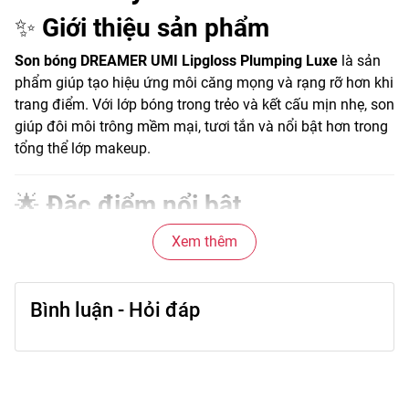
✨
Giới thiệu sản phẩm
Son bóng DREAMER UMI Lipgloss Plumping Luxe
là sản
phẩm giúp tạo hiệu ứng môi căng mọng và rạng rỡ hơn khi
trang điểm. Với lớp bóng trong trẻo và kết cấu mịn nhẹ, son
giúp đôi môi trông mềm mại, tươi tắn và nổi bật hơn trong
tổng thể lớp makeup.
🌟
Đặc điểm nổi bật
• Chất son bóng mịn giúp môi trông căng mọng tự nhiên.
Xem thêm
• Hiệu ứng plumping nhẹ giúp môi nhìn đầy đặn hơn.
• Lớp bóng trong trẻo, tạo điểm nhấn cho đôi môi.
• Dễ kết hợp với son lì hoặc son tint.
Bình luận - Hỏi đáp
• Thiết kế gọn nhẹ, tiện mang theo khi cần dặm son.
🎨
Công dụng chính