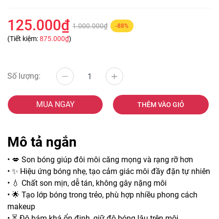
125.000₫
1.000.000₫
-88%
(Tiết kiệm:
875.000₫
)
Số lượng:
MUA NGAY
THÊM VÀO GIỎ
Mô tả ngắn
• 💋 Son bóng giúp đôi môi căng mọng và rạng rỡ hơn
• ✨ Hiệu ứng bóng nhẹ, tạo cảm giác môi đầy đặn tự nhiên
• 💧 Chất son mịn, dễ tán, không gây nặng môi
• 🌟 Tạo lớp bóng trong trẻo, phù hợp nhiều phong cách
makeup
• ⏳ Độ bám khá ổn định, giữ độ bóng lâu trên môi