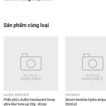
• Giúp môi trông tươi tắn hơn khi trang điểm.
• Có thể dùng làm lớp phủ bóng cho son màu.
• Hỗ trợ hoàn thiện makeup môi tự nhiên.
Sản phẩm cùng loại
🖌️
Hướng dẫn sử dụng
• Thoa một lớp mỏng trực tiếp lên môi.
• Có thể dùng trước khi đánh son để dưỡng môi.
• Thoa lên son màu để tạo hiệu ứng bóng.
• Dặm lại khi cần giữ độ ẩm cho môi.
• Có thể sử dụng hằng ngày.
🎀
Đối tượng phù hợp
• Người muốn môi trông căng bóng và mềm mịn.
• Người thích phong cách makeup môi tự nhiên.
LAURA MERCIER
3WISHES
• Phù hợp sử dụng hằng ngày.
Phấn phủ LAURA translucent loose
Serum 9wishes hydra ampu
ultra-blur tone-up 20g - #rose
30ml x2