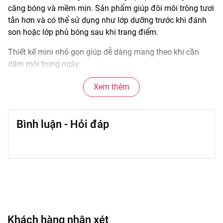
căng bóng và mềm mịn. Sản phẩm giúp đôi môi trông tươi
tắn hơn và có thể sử dụng như lớp dưỡng trước khi đánh
son hoặc lớp phủ bóng sau khi trang điểm.
Thiết kế mini nhỏ gọn giúp dễ dàng mang theo khi cần
dặm môi trong ngày.
Xem thêm
🌟
Đặc điểm nổi bật
• Kết cấu serum nhẹ giúp môi trông bóng mịn.
Bình luận - Hỏi đáp
• Tạo hiệu ứng môi căng mọng tự nhiên.
• Có thể dùng riêng hoặc phủ lên son màu.
• Giúp môi trông mềm và tươi tắn hơn.
• Thiết kế mini tiện mang theo.
🎨
Công dụng chính
• Dưỡng môi giúp môi trông mềm mịn.
Khách hàng nhận xét
• Tạo hiệu ứng môi căng bóng.