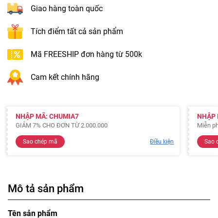
Giao hàng toàn quốc
Tích điểm tất cả sản phẩm
Mã FREESHIP đơn hàng từ 500k
Cam kết chính hãng
NHẬP MÃ: CHUMIA7
NHẬP 
GIẢM 7% CHO ĐƠN TỪ 2.000.000
Miễn ph
Sao chép mã
Điều kiện
Sao 
Mô tả sản phẩm
Tên sản phẩm