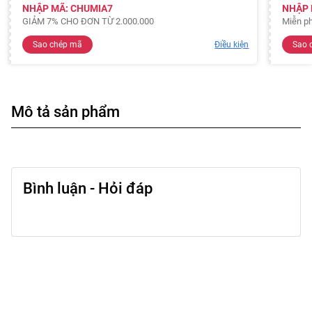
NHẬP MÃ: CHUMIA7
NHẬP 
GIẢM 7% CHO ĐƠN TỪ 2.000.000
Miễn ph
Sao chép mã
Điều kiện
Sao 
Mô tả sản phẩm
Bình luận - Hỏi đáp