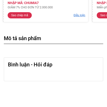
NHẬP MÃ: CHUMIA7
NHẬP 
GIẢM 7% CHO ĐƠN TỪ 2.000.000
Miễn ph
Sao chép mã
Điều kiện
Sao 
Mô tả sản phẩm
Bình luận - Hỏi đáp