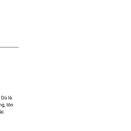
 Dù là
g, tôn
ài.