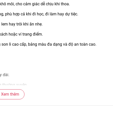
hô môi, cho cảm giác dễ chịu khi thoa.
, phù hợp cả khi đi học, đi làm hay dự tiệc.
lem hay trôi khi ăn nhẹ.
xách hoặc ví trang điểm.
 son lì cao cấp, bảng màu đa dạng và độ an toàn cao.
y dài.
g thường xuyên.
Xem thêm
akeup khác nhau.