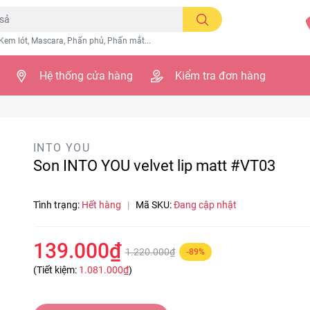
Kem lót, Mascara, Phấn phủ, Phấn mắt...
Hệ thống cửa hàng
Kiểm tra đơn hàng
3
INTO YOU
Son INTO YOU velvet lip matt #VT03
Tình trạng:
Hết hàng
|
Mã SKU:
Đang cập nhật
139.000₫
1.220.000₫
-89%
(Tiết kiệm:
1.081.000₫
)