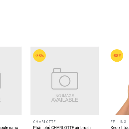
hơn.
son.
g điểm đồng điệu, tự nhiên.
-88%
-88%
hảo cho đôi môi mềm mịn, rạng rỡ và cuốn hút suốt ngày dài!
CHARLOTTE
FELLING
pule nano
Phấn phủ CHARLOTTE air brush
Keo xịt t