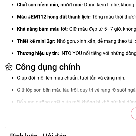
Chất son mềm mịn, mượt môi:
Dạng kem lì nhẹ, không k
Màu #EM112 hồng đất thanh lịch:
Tông màu thời thượng
Khả năng bám màu tốt:
Giữ màu đẹp từ 5–7 giờ, không 
Thiết kế mini 2gr:
Nhỏ gọn, xinh xắn, dễ mang theo túi 
Thương hiệu uy tín:
INTO YOU nổi tiếng với những dòng
🌼 Công dụng chính
Giúp đôi môi lên màu chuẩn, tươi tắn và căng mịn.
Giữ lớp son bền màu lâu trôi, duy trì vẻ rạng rỡ suốt ngà
Bổ sung dưỡng chất giúp môi không bị khô nứt khi dùn
Tạo hiệu ứng môi đầy đặn, tự nhiên và cuốn hút.
Phù hợp với nhiều tone da, dễ kết hợp cùng các kiểu m