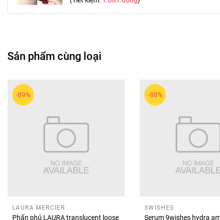
(Tiết kiệm:
1.081.000₫
)
toàn cho người dùng.
💫 Lời khuyên sử dụng
Dưỡng môi thường xuyên để son lên màu đều và mượt 
Sản phẩm cùng loại
Khi không sử dụng, đậy kín nắp son để tránh khô chất 
Có thể dùng son làm má hồng hoặc mắt để tạo lớp tran
-89%
-88%
💖
Son INTO YOU Shero Mini 2gr – #EM112 là lựa chọn hoàn 
LAURA MERCIER
3WISHES
Phấn phủ LAURA translucent loose
Serum 9wishes hydra am