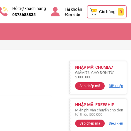
Hỗ trợ khách hàng
Tài khoản
Giỏ hàng
0
0378688835
Đăng nhập
NHẬP MÃ: CHUMIA7
GIẢM 7% CHO ĐƠN TỪ
2.000.000
Sao chép mã
Điều kiện
NHẬP MÃ: FREESHIP
Miễn phí vận chuyển cho đơn
tối thiểu 500.000
Sao chép mã
Điều kiện