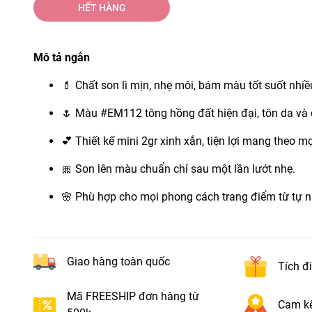
HẾT HÀNG
Mô tả ngắn
💄 Chất son lì mịn, nhẹ môi, bám màu tốt suốt nhiề
🌷 Màu #EM112 tông hồng đất hiện đại, tôn da và
💕 Thiết kế mini 2gr xinh xắn, tiện lợi mang theo mọ
🎀 Son lên màu chuẩn chỉ sau một lần lướt nhẹ.
🌸 Phù hợp cho mọi phong cách trang điểm từ tự n
Giao hàng toàn quốc
Tích đ
Mã FREESHIP đơn hàng từ
Cam kế