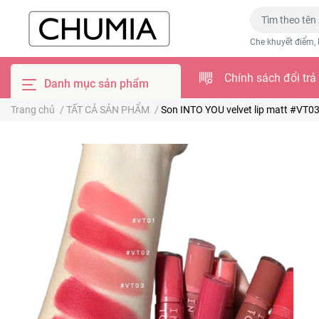
Che khuyết điểm, 
Chính sách đổi trả
Danh mục sản phẩm
Trang chủ
/
TẤT CẢ SẢN PHẨM
/
Son INTO YOU velvet lip matt #VT0