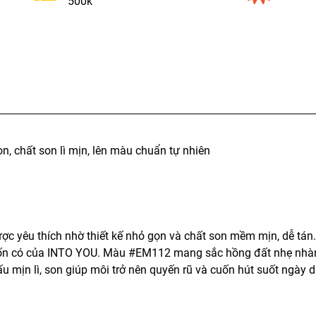
500k
, chất son lì mịn, lên màu chuẩn tự nhiên
 yêu thích nhờ thiết kế nhỏ gọn và chất son mềm mịn, dễ tán.
 vốn có của INTO YOU. Màu #EM112 mang sắc hồng đất nhẹ nhàn
u mịn lì, son giúp môi trở nên quyến rũ và cuốn hút suốt ngày d