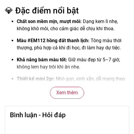
💎 Đặc điểm nổi bật
Chất son mềm mịn, mượt môi:
Dạng kem lì nhẹ,
không khô môi, cho cảm giác dễ chịu khi thoa.
Màu #EM112 hồng đất thanh lịch:
Tông màu thời
thượng, phù hợp cả khi đi học, đi làm hay dự tiệc.
Khả năng bám màu tốt:
Giữ màu đẹp từ 5–7 giờ,
không lem hay trôi khi ăn nhẹ.
Thiết kế mini 2gr:
Nhỏ gọn, xinh xắn, dễ mang theo
túi xách hoặc ví trang điểm.
Xem thêm
Thương hiệu uy tín:
INTO YOU nổi tiếng với những
dòng son lì cao cấp, bảng màu đa dạng và độ an
toàn cao.
Bình luận - Hỏi đáp
🌼 Công dụng chính