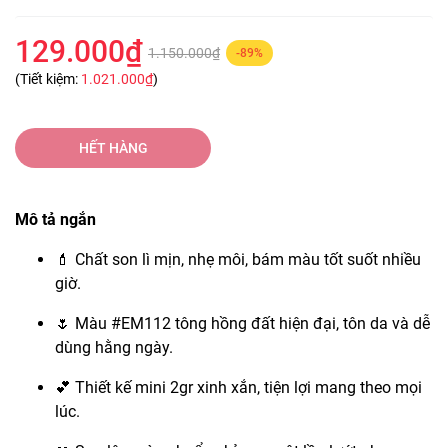
129.000₫
1.150.000₫
-89%
(Tiết kiệm:
1.021.000₫
)
HẾT HÀNG
Mô tả ngắn
💄 Chất son lì mịn, nhẹ môi, bám màu tốt suốt nhiều
giờ.
🌷 Màu #EM112 tông hồng đất hiện đại, tôn da và dễ
dùng hằng ngày.
💕 Thiết kế mini 2gr xinh xắn, tiện lợi mang theo mọi
lúc.