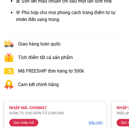
🎀 Son lên màu chuẩn chỉ sau một lần lướt nhẹ.
🌸 Phù hợp cho mọi phong cách trang điểm từ tự
nhiên đến sang trọng.
Giao hàng toàn quốc
Tích điểm tất cả sản phẩm
Mã FREESHIP đơn hàng từ 500k
Cam kết chính hãng
NHẬP MÃ: CHUMIA7
NHẬP 
GIẢM 7% CHO ĐƠN TỪ 2.000.000
Miễn ph
Sao chép mã
Điều kiện
Sao 