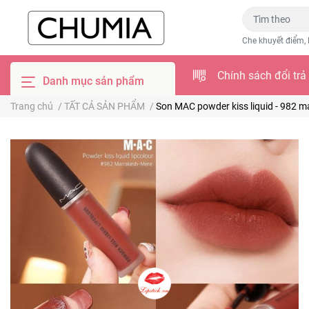
Che khuyết điểm, 
Chính sách đổi trả
Danh mục sản phẩm
Trang chủ
/
TẤT CẢ SẢN PHẨM
/
Son MAC powder kiss liquid - 982 m