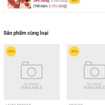
349.000₫
3.100.000₫
-89%
(Tiết kiệm:
2.751.000₫
)
Sản phẩm cùng loại
-89%
-88%