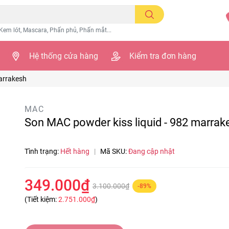
Kem lót, Mascara, Phấn phủ, Phấn mắt...
Hệ thống cửa hàng
Kiểm tra đơn hàng
arrakesh
MAC
Son MAC powder kiss liquid - 982 marrak
Tình trạng:
Hết hàng
|
Mã SKU:
Đang cập nhật
349.000₫
3.100.000₫
-89%
(Tiết kiệm:
2.751.000₫
)