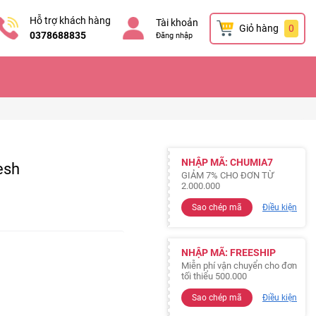
Hỗ trợ khách hàng
Tài khoản
Giỏ hàng
0
0378688835
Đăng nhập
NHẬP MÃ: CHUMIA7
esh
GIẢM 7% CHO ĐƠN TỪ
2.000.000
Sao chép mã
Điều kiện
NHẬP MÃ: FREESHIP
Miễn phí vận chuyển cho đơn
tối thiểu 500.000
Sao chép mã
Điều kiện