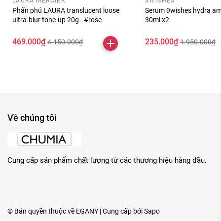
LAURA MERCIER
3WISHES
Phấn phủ LAURA translucent loose
Serum 9wishes hydra am
ultra-blur tone-up 20g - #rose
30ml x2
469.000₫
235.000₫
4.150.000₫
1.950.000₫
Về chúng tôi
Cung cấp sản phẩm chất lượng từ các thương hiệu hàng đầu.
© Bản quyền thuộc về
EGANY
| Cung cấp bởi
Sapo