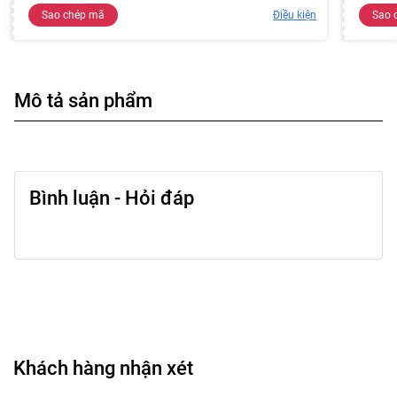
Sao chép mã
Điều kiện
Sao 
Mô tả sản phẩm
Bình luận - Hỏi đáp
Khách hàng nhận xét