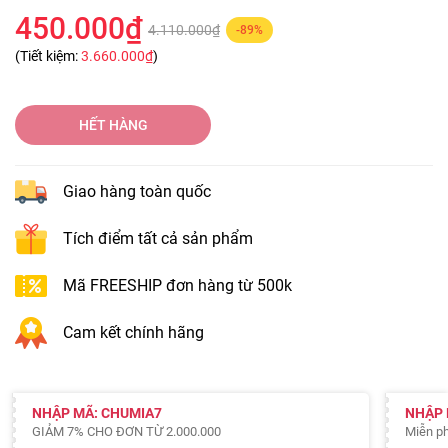
450.000₫
4.110.000₫
-89%
(Tiết kiệm:
3.660.000₫
)
HẾT HÀNG
Giao hàng toàn quốc
Tích điểm tất cả sản phẩm
Mã FREESHIP đơn hàng từ 500k
Cam kết chính hãng
NHẬP MÃ: CHUMIA7
NHẬP 
GIẢM 7% CHO ĐƠN TỪ 2.000.000
Miễn ph