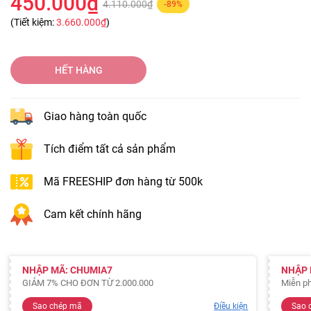
450.000₫
4.110.000₫
-89%
(Tiết kiệm:
3.660.000₫
)
HẾT HÀNG
Giao hàng toàn quốc
Tích điểm tất cả sản phẩm
Mã FREESHIP đơn hàng từ 500k
Cam kết chính hãng
NHẬP MÃ: CHUMIA7
NHẬP 
GIẢM 7% CHO ĐƠN TỪ 2.000.000
Miễn ph
Sao chép mã
Điều kiện
Sao 