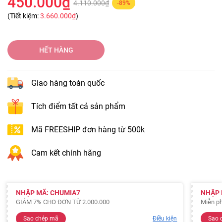
450.000₫
4.110.000₫
-89%
(Tiết kiệm:
3.660.000₫
)
HẾT HÀNG
Giao hàng toàn quốc
Tích điểm tất cả sản phẩm
Mã FREESHIP đơn hàng từ 500k
Cam kết chính hãng
NHẬP MÃ: CHUMIA7
NHẬP 
GIẢM 7% CHO ĐƠN TỪ 2.000.000
Miễn ph
Sao chép mã
Điều kiện
Sao 