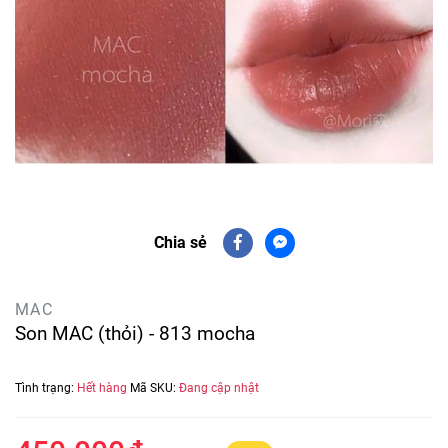
Chia sẻ
MAC
Son MAC (thỏi) - 813 mocha
Tình trạng:
Hết hàng
Mã SKU:
Đang cập nhật