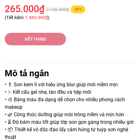
265.000₫
2.150.000₫
-88%
(Tiết kiệm:
1.885.000₫
)
HẾT HÀNG
Mô tả ngắn
• 💄 Son kem lì với hiệu ứng blur giúp môi mềm mịn
• ✨ Kết cấu gel nhẹ, tán đều và tiệp môi
• 🎨 Bảng màu đa dạng dễ chọn cho nhiều phong cách
makeup
• 🌿 Công thức dưỡng giúp môi trông mềm và mịn hơn
• ⏳ Độ bám màu tốt giúp lớp son gọn gàng trong nhiều giờ
• 📦 Thiết kế vỏ độc đáo lấy cảm hứng từ tuýp sơn nghệ
thuật