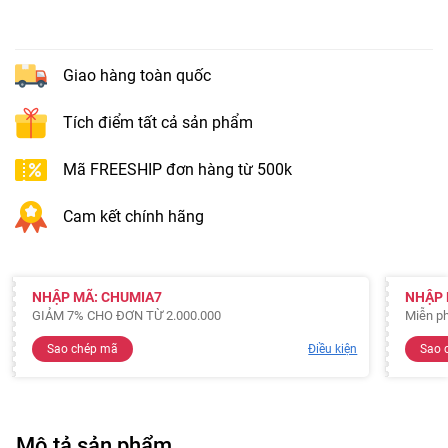
Giao hàng toàn quốc
Tích điểm tất cả sản phẩm
Mã FREESHIP đơn hàng từ 500k
Cam kết chính hãng
NHẬP MÃ: CHUMIA7
NHẬP 
GIẢM 7% CHO ĐƠN TỪ 2.000.000
Miễn ph
Sao chép mã
Điều kiện
Sao 
Mô tả sản phẩm