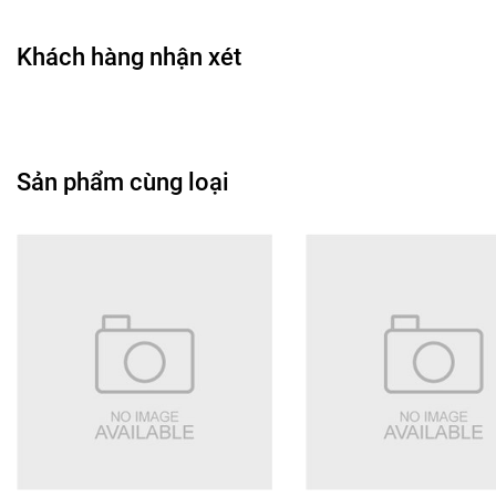
• Thiết kế tuýp son nghệ thuật độc đáo.
Khách hàng nhận xét
🎨
Công dụng chính
• Tạo màu môi nổi bật khi trang điểm.
• Giúp đôi môi trông mềm mịn và đều màu hơn.
• Có thể đánh full môi hoặc lòng môi.
Sản phẩm cùng loại
• Phù hợp nhiều phong cách makeup khác nhau.
• Hỗ trợ hoàn thiện makeup môi gọn gàng.
🖌️
Hướng dẫn sử dụng
• Thoa một lớp son trực tiếp lên môi.
• Tán nhẹ bằng cọ môi hoặc ngón tay để tạo hiệu ứng blur.
• Có thể đánh lòng môi để tạo kiểu môi gradient.
• Thêm lớp son nếu muốn màu đậm hơn.
• Có thể kết hợp với son bóng để tạo hiệu ứng căng môi.