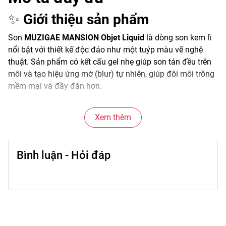
✨
Giới thiệu sản phẩm
Son
MUZIGAE MANSION Objet Liquid
là dòng son kem lì
nổi bật với thiết kế độc đáo như một tuýp màu vẽ nghệ
thuật. Sản phẩm có kết cấu gel nhẹ giúp son tán đều trên
môi và tạo hiệu ứng mờ (blur) tự nhiên, giúp đôi môi trông
mềm mại và đầy đặn hơn.
Chất son mịn nhẹ giúp màu son tiệp vào môi dễ dàng, phù
Xem thêm
hợp cho phong cách makeup Hàn Quốc nhẹ nhàng hoặc
makeup sắc nét hiện đại.
Bình luận - Hỏi đáp
🌟
Đặc điểm nổi bật
• Kết cấu gel nhẹ giúp son tán đều trên môi.
• Hiệu ứng blur giúp môi trông mềm mịn.
• Màu son lên rõ và dễ điều chỉnh độ đậm.
• Công thức có thành phần dưỡng giúp môi mềm hơn.