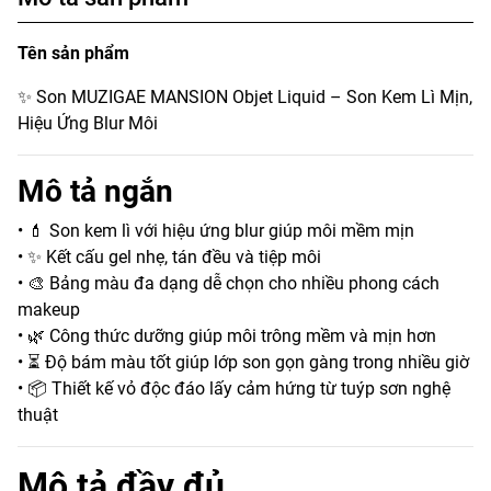
Tên sản phẩm
✨ Son MUZIGAE MANSION Objet Liquid – Son Kem Lì Mịn,
Hiệu Ứng Blur Môi
Mô tả ngắn
• 💄 Son kem lì với hiệu ứng blur giúp môi mềm mịn
• ✨ Kết cấu gel nhẹ, tán đều và tiệp môi
• 🎨 Bảng màu đa dạng dễ chọn cho nhiều phong cách
makeup
• 🌿 Công thức dưỡng giúp môi trông mềm và mịn hơn
• ⏳ Độ bám màu tốt giúp lớp son gọn gàng trong nhiều giờ
• 📦 Thiết kế vỏ độc đáo lấy cảm hứng từ tuýp sơn nghệ
thuật
Mô tả đầy đủ