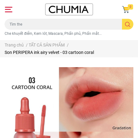
0
Che khuyết điểm, Kem lót, Mascara, Phấn phủ, Phấn mắt...
Trang chủ
/
TẤT CẢ SẢN PHẨM
/
Son PERIPERA ink airy velvet - 03 cartoon coral