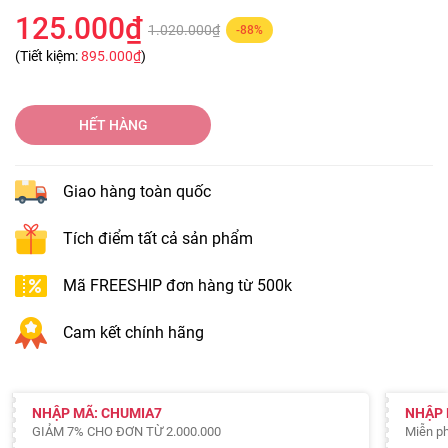
125.000₫
1.020.000₫
-88%
(Tiết kiệm:
895.000₫
)
HẾT HÀNG
Giao hàng toàn quốc
Tích điểm tất cả sản phẩm
Mã FREESHIP đơn hàng từ 500k
Cam kết chính hãng
NHẬP MÃ: CHUMIA7
NHẬP 
GIẢM 7% CHO ĐƠN TỪ 2.000.000
Miễn ph