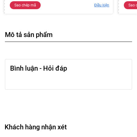
Sao chép mã
Điều kiện
Sao 
Mô tả sản phẩm
Bình luận - Hỏi đáp
Khách hàng nhận xét