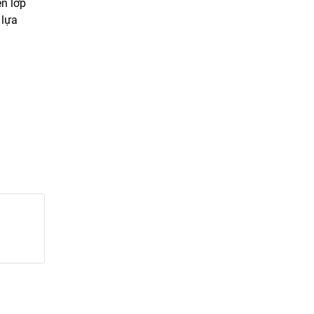
ến lớp
 lựa