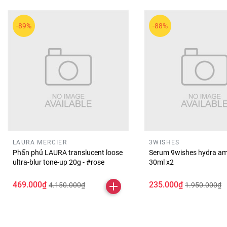
💖
Lời tổng kết ngắn
-89%
-88%
Son kem PERIPERA Ink Velvet Tint là lựa chọn phù hợp để tạo
tắn và thu hút trong nhiều hoàn cảnh.
LAURA MERCIER
3WISHES
Phấn phủ LAURA translucent loose
Serum 9wishes hydra am
ultra-blur tone-up 20g - #rose
30ml x2
469.000₫
235.000₫
4.150.000₫
1.950.000₫