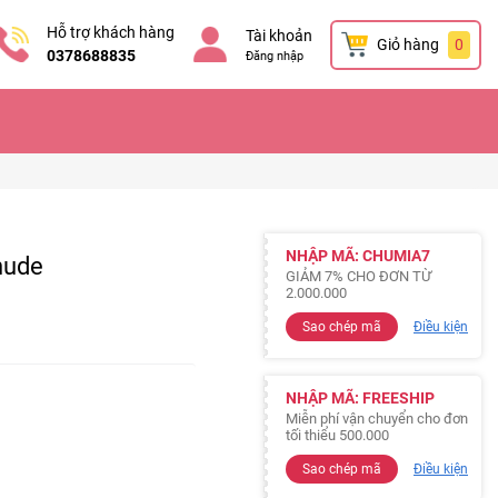
Hỗ trợ khách hàng
Tài khoản
Giỏ hàng
0
0378688835
Đăng nhập
NHẬP MÃ: CHUMIA7
nude
GIẢM 7% CHO ĐƠN TỪ
2.000.000
Sao chép mã
Điều kiện
NHẬP MÃ: FREESHIP
Miễn phí vận chuyển cho đơn
tối thiểu 500.000
Sao chép mã
Điều kiện