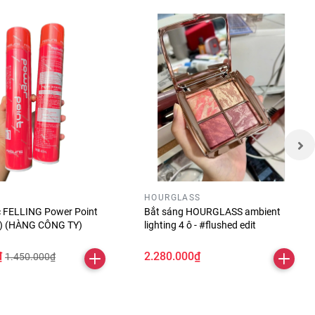
m tươi
HOURGLASS
óc FELLING Power Point
Bắt sáng HOURGLASS ambient
ỏ) (HÀNG CÔNG TY)
lighting 4 ô - #flushed edit
₫
2.280.000₫
1.450.000₫