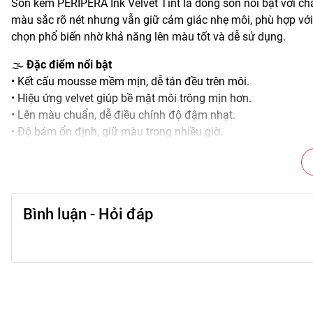
Son kem PERIPERA Ink Velvet Tint là dòng son nổi bật với c
màu sắc rõ nét nhưng vẫn giữ cảm giác nhẹ môi, phù hợp với
chọn phổ biến nhờ khả năng lên màu tốt và dễ sử dụng.
🌫️
Đặc điểm nổi bật
• Kết cấu mousse mềm mịn, dễ tán đều trên môi.
• Hiệu ứng velvet giúp bề mặt môi trông mịn hơn.
• Lên màu chuẩn, dễ điều chỉnh độ đậm nhạt.
• Độ bám ổn định, giữ màu trong nhiều giờ.
• Thiết kế đầu cọ giúp thao tác viền môi chính xác.
🎨
Công dụng chính
• Tạo màu môi tươi tắn, rõ nét và đều màu.
• Hỗ trợ làm mịn bề mặt môi khi đánh son.
Bình luận - Hỏi đáp
• Phù hợp đánh full môi hoặc lòng môi.
• Tăng điểm nhấn cho tổng thể makeup.
• Duy trì màu môi ổn định trong nhiều giờ.
🖌️
Hướng dẫn sử dụng
• Lấy lượng son vừa đủ bằng cọ đi kèm.