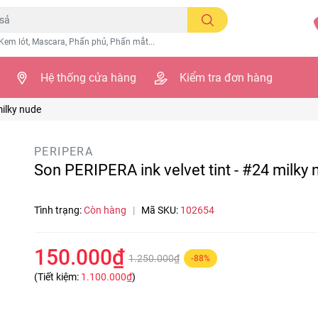
Kem lót, Mascara, Phấn phủ, Phấn mắt...
Hệ thống cửa hàng
Kiểm tra đơn hàng
milky nude
PERIPERA
Son PERIPERA ink velvet tint - #24 milky 
Tình trạng:
Còn hàng
|
Mã SKU:
102654
150.000₫
1.250.000₫
-88%
(Tiết kiệm:
1.100.000₫
)