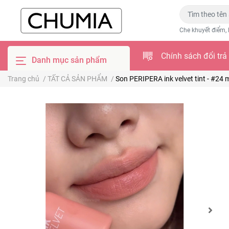
Che khuyết điểm, 
Chính sách đổi trả
Danh mục sản phẩm
Trang chủ
/
TẤT CẢ SẢN PHẨM
/
Son PERIPERA ink velvet tint - #24 