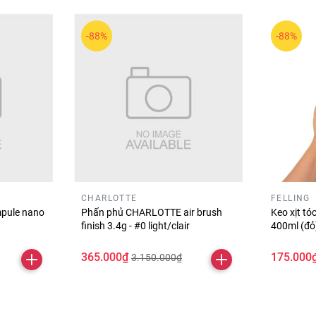
-88%
-88%
 đôi môi mịn lì, nhẹ môi và bền màu, giúp tổng thể makeup thê
CHARLOTTE
FELLING
pule nano
Phấn phủ CHARLOTTE air brush
Keo xịt t
finish 3.4g - #0 light/clair
400ml (đ
365.000₫
175.000
3.150.000₫