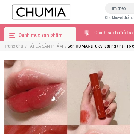
Che khuyết điểm, 
Chính sách đổi trả
Danh mục sản phẩm
Trang chủ
/
TẤT CẢ SẢN PHẨM
/
Son ROMAND juicy lasting tint - 16 