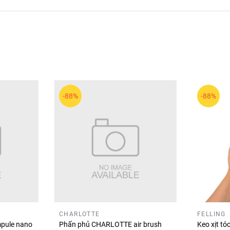
-88%
-88%
c dòng son môi và sản phẩm trang điểm được yêu thích nhờ b
 tắn, nổi bật và cuốn hút mỗi ngày. ✨💄
CHARLOTTE
FELLING
pule nano
Phấn phủ CHARLOTTE air brush
Keo xịt t