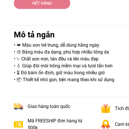
HẾT HÀNG
Mô tả ngắn
• 💋 Màu son trẻ trung, dễ dùng hằng ngày
• 🎨 Bảng màu đa dạng, phù hợp nhiều tông da
• ✨ Chất son mịn, tán đều và lên màu đẹp
• 💧 Giúp đôi môi trông mềm mại và tươi tắn hơn
• ⏳ Độ bám ổn định, giữ màu trong nhiều giờ
• 📦 Thiết kế nhỏ gọn, tiện mang theo khi sử dụng
Giao hàng toàn quốc
Tích đ
Mã FREESHIP đơn hàng từ
Cam kế
500k