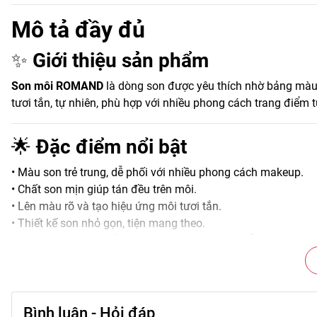
Mô tả đầy đủ
✨
Giới thiệu sản phẩm
Son môi ROMAND
là dòng son được yêu thích nhờ bảng màu 
tươi tắn, tự nhiên, phù hợp với nhiều phong cách trang điể
🌟
Đặc điểm nổi bật
• Màu son trẻ trung, dễ phối với nhiều phong cách makeup.
• Chất son mịn giúp tán đều trên môi.
• Lên màu rõ và tạo hiệu ứng môi tươi tắn.
• Thiết kế son nhỏ gọn, tiện mang theo.
• Phù hợp sử dụng hằng ngày hoặc khi trang điểm.
🎨
Công dụng chính
• Tạo màu sắc tươi tắn cho đôi môi.
Bình luận - Hỏi đáp