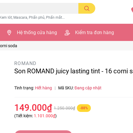
Kem lót, Mascara, Phấn phủ, Phấn mắt...
Hệ thống cửa hàng
Kiểm tra đơn hàng
corni soda
ROMAND
Son ROMAND juicy lasting tint - 16 corni 
Tình trạng:
Hết hàng
|
Mã SKU:
Đang cập nhật
149.000₫
1.250.000₫
-88%
(Tiết kiệm:
1.101.000₫
)