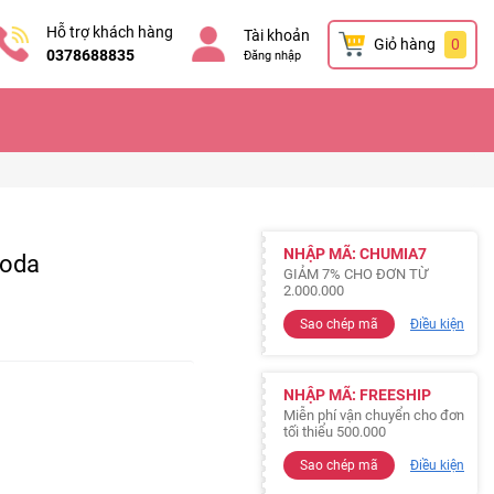
Hỗ trợ khách hàng
Tài khoản
Giỏ hàng
0
0378688835
Đăng nhập
NHẬP MÃ: CHUMIA7
soda
GIẢM 7% CHO ĐƠN TỪ
2.000.000
Sao chép mã
Điều kiện
NHẬP MÃ: FREESHIP
Miễn phí vận chuyển cho đơn
tối thiểu 500.000
Sao chép mã
Điều kiện