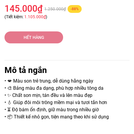
145.000₫
1.250.000₫
-88%
(Tiết kiệm:
1.105.000₫
)
HẾT HÀNG
Mô tả ngắn
• 💋 Màu son trẻ trung, dễ dùng hằng ngày
• 🎨 Bảng màu đa dạng, phù hợp nhiều tông da
• ✨ Chất son mịn, tán đều và lên màu đẹp
• 💧 Giúp đôi môi trông mềm mại và tươi tắn hơn
• ⏳ Độ bám ổn định, giữ màu trong nhiều giờ
• 📦 Thiết kế nhỏ gọn, tiện mang theo khi sử dụng