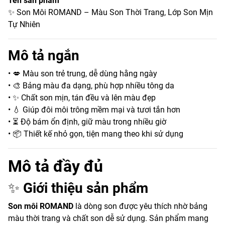
Tên sản phẩm
✨ Son Môi ROMAND – Màu Son Thời Trang, Lớp Son Mịn
Tự Nhiên
Mô tả ngắn
• 💋 Màu son trẻ trung, dễ dùng hằng ngày
• 🎨 Bảng màu đa dạng, phù hợp nhiều tông da
• ✨ Chất son mịn, tán đều và lên màu đẹp
• 💧 Giúp đôi môi trông mềm mại và tươi tắn hơn
• ⏳ Độ bám ổn định, giữ màu trong nhiều giờ
• 📦 Thiết kế nhỏ gọn, tiện mang theo khi sử dụng
Mô tả đầy đủ
✨
Giới thiệu sản phẩm
Son môi ROMAND
là dòng son được yêu thích nhờ bảng
màu thời trang và chất son dễ sử dụng. Sản phẩm mang