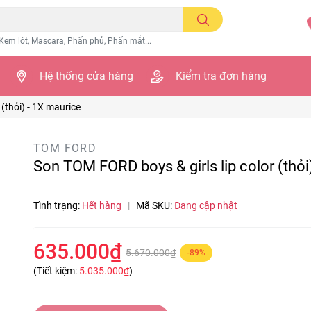
Kem lót, Mascara, Phấn phủ, Phấn mắt...
Hệ thống cửa hàng
Kiểm tra đơn hàng
(thỏi) - 1X maurice
TOM FORD
Son TOM FORD boys & girls lip color (thỏi
Tình trạng:
Hết hàng
|
Mã SKU:
Đang cập nhật
635.000₫
5.670.000₫
-89%
(Tiết kiệm:
5.035.000₫
)