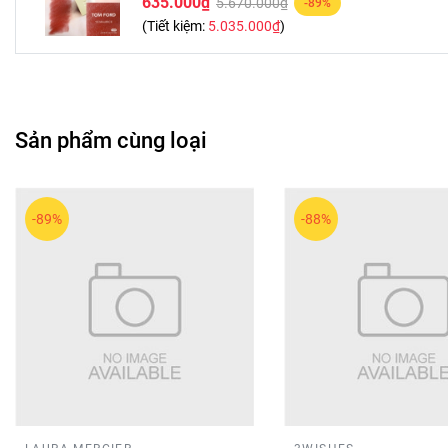
635.000₫
5.670.000₫
-89%
(Tiết kiệm:
5.035.000₫
)
Sản phẩm cùng loại
-89%
-88%