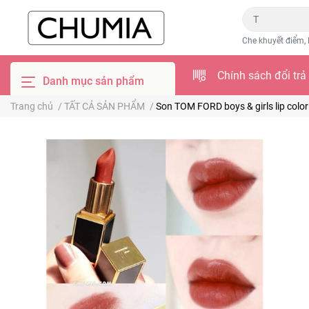
Che khuyết điểm, 
Chính sách đổi trả
Danh mục sản phẩm
Trang chủ
/
TẤT CẢ SẢN PHẨM
/
Son TOM FORD boys & girls lip color 