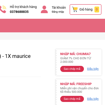
Hỗ trợ khách hàng
Tài khoản
Giỏ hàng
0
0378688835
Đăng nhập
NHẬP MÃ: CHUMIA7
) - 1X maurice
GIẢM 7% CHO ĐƠN TỪ
2.000.000
Sao chép mã
Điều kiện
NHẬP MÃ: FREESHIP
Miễn phí vận chuyển cho đơn
tối thiểu 500.000
Sao chép mã
Điều kiện