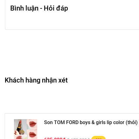
Bình luận - Hỏi đáp
Khách hàng nhận xét
Son TOM FORD boys & girls lip color (thỏi)