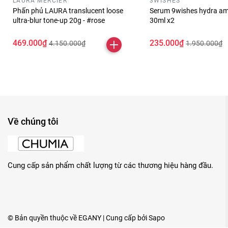
LAURA MERCIER
3WISHES
Phấn phủ LAURA translucent loose
Serum 9wishes hydra am
ultra-blur tone-up 20g - #rose
30ml x2
469.000₫
235.000₫
4.150.000₫
1.950.000₫
Về chúng tôi
Cung cấp sản phẩm chất lượng từ các thương hiệu hàng đầu.
© Bản quyền thuộc về
EGANY
| Cung cấp bởi
Sapo