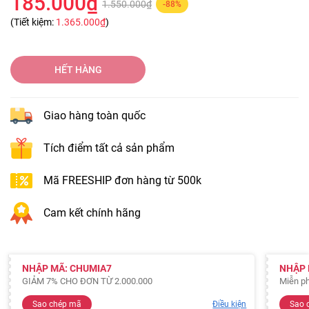
185.000₫
1.550.000₫
-88%
(Tiết kiệm:
1.365.000₫
)
HẾT HÀNG
Giao hàng toàn quốc
Tích điểm tất cả sản phẩm
Mã FREESHIP đơn hàng từ 500k
Cam kết chính hãng
NHẬP MÃ: CHUMIA7
NHẬP 
GIẢM 7% CHO ĐƠN TỪ 2.000.000
Miễn ph
Sao chép mã
Điều kiện
Sao 