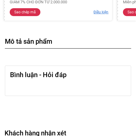
GIẢM 7% CHO ĐƠN TỪ 2.000.000
Miễn ph
Sao chép mã
Điều kiện
Sao 
Mô tả sản phẩm
Bình luận - Hỏi đáp
Khách hàng nhận xét