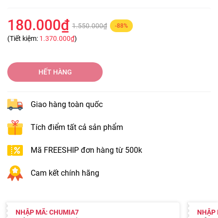
180.000₫
1.550.000₫
-88%
(Tiết kiệm:
1.370.000₫
)
HẾT HÀNG
Giao hàng toàn quốc
Tích điểm tất cả sản phẩm
Mã FREESHIP đơn hàng từ 500k
Cam kết chính hãng
NHẬP MÃ: CHUMIA7
NHẬP 