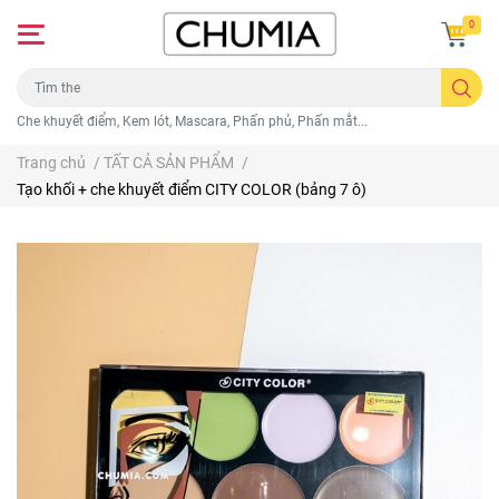
0
Che khuyết điểm, Kem lót, Mascara, Phấn phủ, Phấn mắt...
Trang chủ
/
TẤT CẢ SẢN PHẨM
/
Tạo khối + che khuyết điểm CITY COLOR (bảng 7 ô)