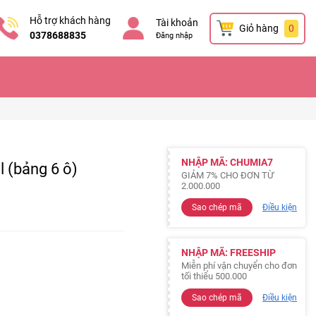
Hỗ trợ khách hàng
Tài khoản
Giỏ hàng
0
0378688835
Đăng nhập
NHẬP MÃ: CHUMIA7
l (bảng 6 ô)
GIẢM 7% CHO ĐƠN TỪ
2.000.000
Sao chép mã
Điều kiện
NHẬP MÃ: FREESHIP
Miễn phí vận chuyển cho đơn
tối thiểu 500.000
Sao chép mã
Điều kiện