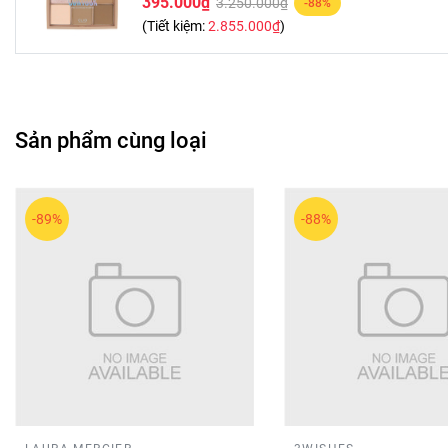
395.000₫
3.250.000₫
-88%
(Tiết kiệm:
2.855.000₫
)
Sản phẩm cùng loại
-89%
-88%