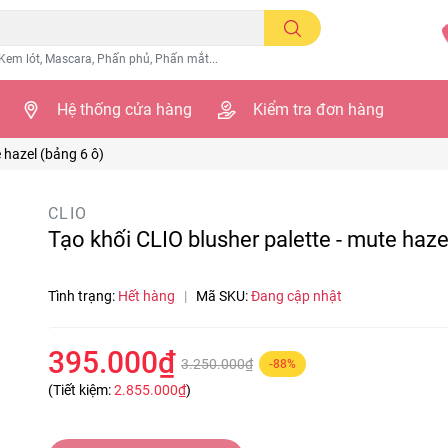
Kem lót, Mascara, Phấn phủ, Phấn mắt...
Hệ thống cửa hàng
Kiểm tra đơn hàng
 hazel (bảng 6 ô)
CLIO
Tạo khối CLIO blusher palette - mute haze
Tình trạng:
Hết hàng
|
Mã SKU:
Đang cập nhật
395.000₫
3.250.000₫
-88%
(Tiết kiệm:
2.855.000₫
)