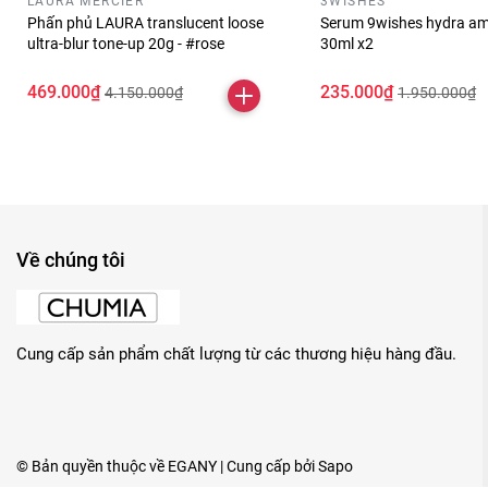
LAURA MERCIER
3WISHES
Phấn phủ LAURA translucent loose
Serum 9wishes hydra am
ultra-blur tone-up 20g - #rose
30ml x2
469.000₫
235.000₫
4.150.000₫
1.950.000₫
Về chúng tôi
Cung cấp sản phẩm chất lượng từ các thương hiệu hàng đầu.
© Bản quyền thuộc về
EGANY
| Cung cấp bởi
Sapo