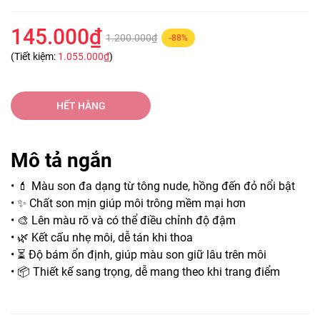
145.000₫
1.200.000₫
-88%
(Tiết kiệm:
1.055.000₫
)
HẾT HÀNG
Mô tả ngắn
• 💄 Màu son đa dạng từ tông nude, hồng đến đỏ nổi bật
• ✨ Chất son mịn giúp môi trông mềm mại hơn
• 🎨 Lên màu rõ và có thể điều chỉnh độ đậm
• 🌿 Kết cấu nhẹ môi, dễ tán khi thoa
• ⏳ Độ bám ổn định, giúp màu son giữ lâu trên môi
• 📦 Thiết kế sang trọng, dễ mang theo khi trang điểm