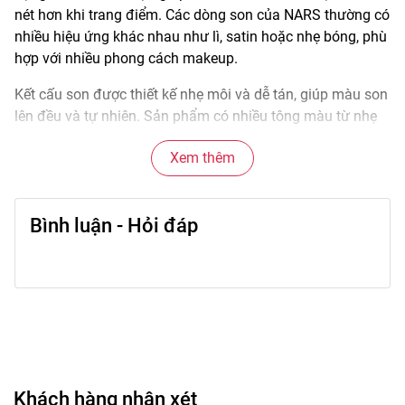
nét hơn khi trang điểm. Các dòng son của NARS thường có
nhiều hiệu ứng khác nhau như lì, satin hoặc nhẹ bóng, phù
hợp với nhiều phong cách makeup.
Kết cấu son được thiết kế nhẹ môi và dễ tán, giúp màu son
lên đều và tự nhiên. Sản phẩm có nhiều tông màu từ nhẹ
nhàng đến nổi bật để người dùng dễ dàng lựa chọn theo
Xem thêm
phong cách trang điểm của mình.
🌟
Đặc điểm nổi bật
Bình luận - Hỏi đáp
• Bảng màu đa dạng từ nude, hồng, cam đến đỏ.
• Nhiều hiệu ứng son như matte, satin hoặc sheer.
• Chất son mịn giúp thoa đều trên môi.
• Lên màu rõ và dễ điều chỉnh độ đậm.
• Thiết kế thỏi son sang trọng và tiện sử dụng.
🎨
Công dụng chính
Khách hàng nhận xét