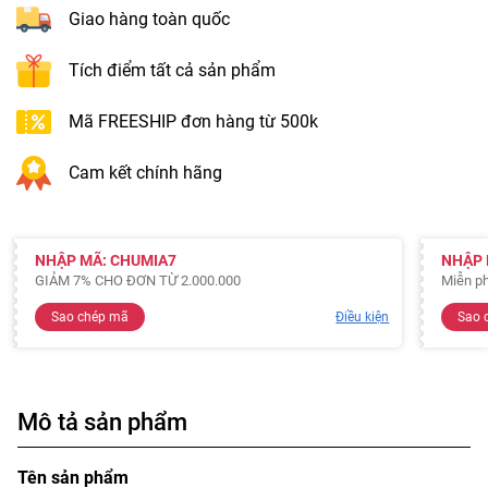
Giao hàng toàn quốc
Tích điểm tất cả sản phẩm
Mã FREESHIP đơn hàng từ 500k
Cam kết chính hãng
NHẬP MÃ: CHUMIA7
NHẬP 
GIẢM 7% CHO ĐƠN TỪ 2.000.000
Miễn ph
Sao chép mã
Điều kiện
Sao 
Mô tả sản phẩm
Tên sản phẩm