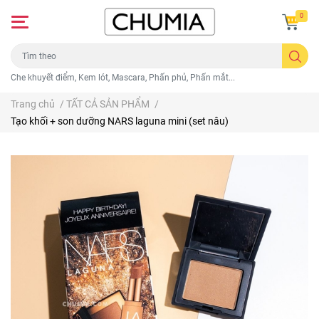
0
Che khuyết điểm, Kem lót, Mascara, Phấn phủ, Phấn mắt...
Trang chủ
/
TẤT CẢ SẢN PHẨM
/
Tạo khối + son dưỡng NARS laguna mini (set nâu)