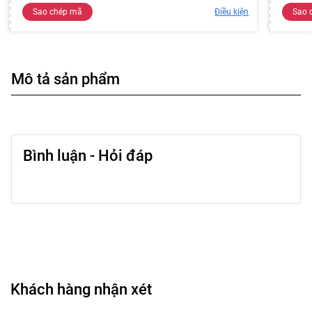
Sao chép mã
Điều kiện
Sao 
Mô tả sản phẩm
Bình luận - Hỏi đáp
Khách hàng nhận xét