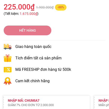
225.000₫
1.900.000₫
-88%
(Tiết kiệm:
1.675.000₫
)
HẾT HÀNG
Giao hàng toàn quốc
Tích điểm tất cả sản phẩm
Mã FREESHIP đơn hàng từ 500k
Cam kết chính hãng
NHẬP MÃ: CHUMIA7
NHẬP 
GIẢM 7% CHO ĐƠN TỪ 2.000.000
Miễn ph