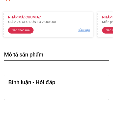
NHẬP MÃ: CHUMIA7
NHẬP 
GIẢM 7% CHO ĐƠN TỪ 2.000.000
Miễn ph
Sao chép mã
Điều kiện
Sao 
Mô tả sản phẩm
Bình luận - Hỏi đáp