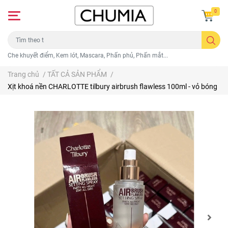
0
Che khuyết điểm, Kem lót, Mascara, Phấn phủ, Phấn mắt...
Trang chủ
/
TẤT CẢ SẢN PHẨM
/
Xịt khoá nền CHARLOTTE tilbury airbrush flawless 100ml - vỏ bóng