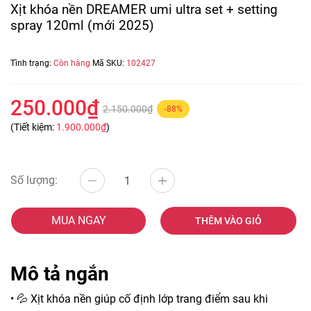
Xịt khóa nền DREAMER umi ultra set + setting
spray 120ml (mới 2025)
Tình trạng:
Còn hàng
Mã SKU:
102427
250.000₫
2.150.000₫
-88%
(Tiết kiệm:
1.900.000₫
)
Số lượng:
MUA NGAY
THÊM VÀO GIỎ
Mô tả ngắn
• 💦 Xịt khóa nền giúp cố định lớp trang điểm sau khi