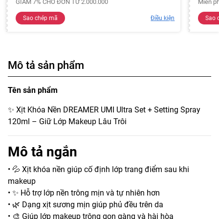
GIẢM 7% CHO ĐƠN TỪ 2.000.000
Miễn ph
Sao chép mã
Điều kiện
Sao 
Mô tả sản phẩm
Tên sản phẩm
✨ Xịt Khóa Nền DREAMER UMI Ultra Set + Setting Spray
120ml – Giữ Lớp Makeup Lâu Trôi
Mô tả ngắn
• 💦 Xịt khóa nền giúp cố định lớp trang điểm sau khi
makeup
• ✨ Hỗ trợ lớp nền trông mịn và tự nhiên hơn
• 🌿 Dạng xịt sương mịn giúp phủ đều trên da
• 🎨 Giúp lớp makeup trông gọn gàng và hài hòa