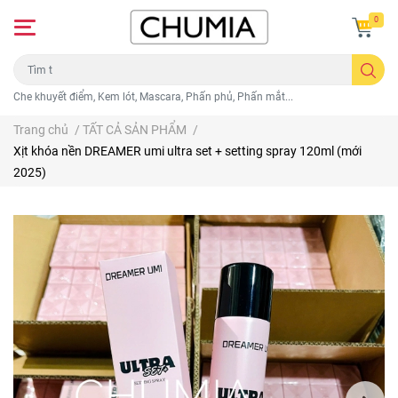
0
Che khuyết điểm, Kem lót, Mascara, Phấn phủ, Phấn mắt...
Trang chủ
/
TẤT CẢ SẢN PHẨM
/
Xịt khóa nền DREAMER umi ultra set + setting spray 120ml (mới
2025)