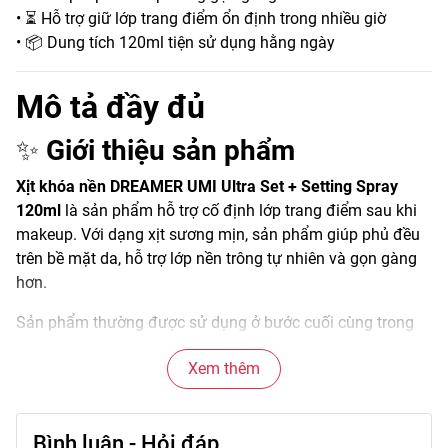
• ⏳ Hỗ trợ giữ lớp trang điểm ổn định trong nhiều giờ
• 📦 Dung tích 120ml tiện sử dụng hằng ngày
Mô tả đầy đủ
✨
Giới thiệu sản phẩm
Xịt khóa nền DREAMER UMI Ultra Set + Setting Spray
120ml
là sản phẩm hỗ trợ cố định lớp trang điểm sau khi
makeup. Với dạng xịt sương mịn, sản phẩm giúp phủ đều
trên bề mặt da, hỗ trợ lớp nền trông tự nhiên và gọn gàng
hơn.
Sản phẩm thường được sử dụng ở bước cuối cùng trong
quy trình trang điểm để giúp lớp makeup giữ form tốt hơn
Xem thêm
và hạn chế tình trạng lớp nền bị xê dịch.
🌟
Đặc điểm nổi bật
Bình luận - Hỏi đáp