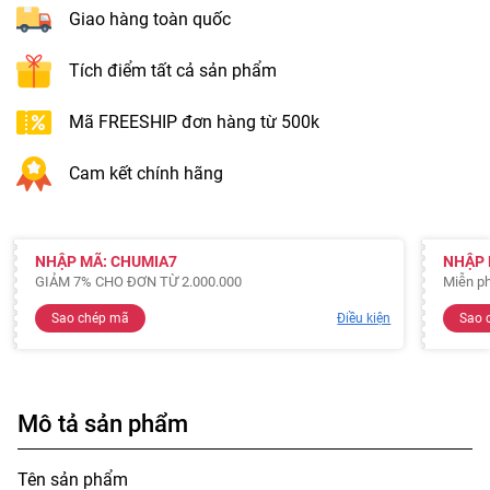
Giao hàng toàn quốc
Tích điểm tất cả sản phẩm
Mã FREESHIP đơn hàng từ 500k
Cam kết chính hãng
NHẬP MÃ: CHUMIA7
NHẬP 
GIẢM 7% CHO ĐƠN TỪ 2.000.000
Miễn ph
Sao chép mã
Điều kiện
Sao 
Mô tả sản phẩm
Tên sản phẩm