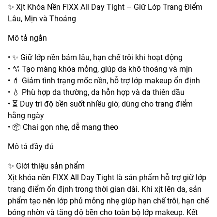
✨ Xịt Khóa Nền FIXX All Day Tight – Giữ Lớp Trang Điểm
Lâu, Mịn và Thoáng
Mô tả ngắn
• ✨ Giữ lớp nền bám lâu, hạn chế trôi khi hoạt động
• 🫧 Tạo màng khóa mỏng, giúp da khô thoáng và mịn
• 💄 Giảm tình trạng mốc nền, hỗ trợ lớp makeup ổn định
• 💧 Phù hợp da thường, da hỗn hợp và da thiên dầu
• ⏳ Duy trì độ bền suốt nhiều giờ, dùng cho trang điểm
hằng ngày
• 📦 Chai gọn nhẹ, dễ mang theo
Mô tả đầy đủ
✨ Giới thiệu sản phẩm
Xịt khóa nền FIXX All Day Tight là sản phẩm hỗ trợ giữ lớp
trang điểm ổn định trong thời gian dài. Khi xịt lên da, sản
phẩm tạo nên lớp phủ mỏng nhẹ giúp hạn chế trôi, hạn chế
bóng nhờn và tăng độ bền cho toàn bộ lớp makeup. Kết