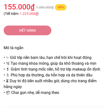
155.000₫
1.380.000₫
-89%
(Tiết kiệm:
1.225.000₫
)
HẾT HÀNG
Mô tả ngắn
• ✨ Giữ lớp nền bám lâu, hạn chế trôi khi hoạt động
• 🫧 Tạo màng khóa mỏng, giúp da khô thoáng và mịn
• 💄 Giảm tình trạng mốc nền, hỗ trợ lớp makeup ổn định
• 💧 Phù hợp da thường, da hỗn hợp và da thiên dầu
• ⏳ Duy trì độ bền suốt nhiều giờ, dùng cho trang điểm
hằng ngày
• 📦 Chai gọn nhẹ, dễ mang theo