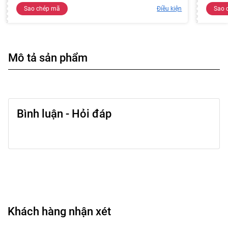
Sao chép mã
Điều kiện
Sao 
Mô tả sản phẩm
Bình luận - Hỏi đáp
Khách hàng nhận xét