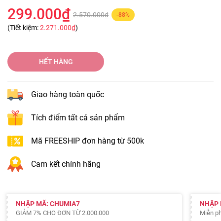
299.000₫
2.570.000₫
-88%
(Tiết kiệm:
2.271.000₫
)
HẾT HÀNG
Giao hàng toàn quốc
Tích điểm tất cả sản phẩm
Mã FREESHIP đơn hàng từ 500k
Cam kết chính hãng
NHẬP MÃ: CHUMIA7
NHẬP 
GIẢM 7% CHO ĐƠN TỪ 2.000.000
Miễn ph