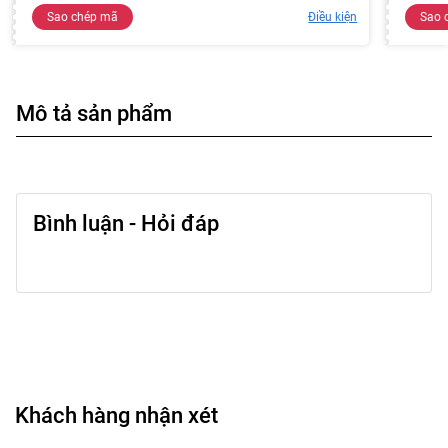
Sao chép mã
Điều kiện
Sao 
Mô tả sản phẩm
Bình luận - Hỏi đáp
Khách hàng nhận xét