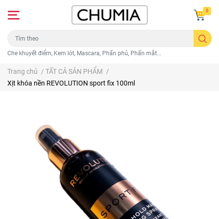
0
Che khuyết điểm, Kem lót, Mascara, Phấn phủ, Phấn mắt...
Trang chủ
/
TẤT CẢ SẢN PHẨM
/
Xịt khóa nền REVOLUTION sport fix 100ml