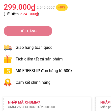
299.000₫
2.540.000₫
-88%
(Tiết kiệm:
2.241.000₫
)
HẾT HÀNG
Giao hàng toàn quốc
Tích điểm tất cả sản phẩm
Mã FREESHIP đơn hàng từ 500k
Cam kết chính hãng
NHẬP MÃ: CHUMIA7
NHẬP 
GIẢM 7% CHO ĐƠN TỪ 2.000.000
Miễn ph