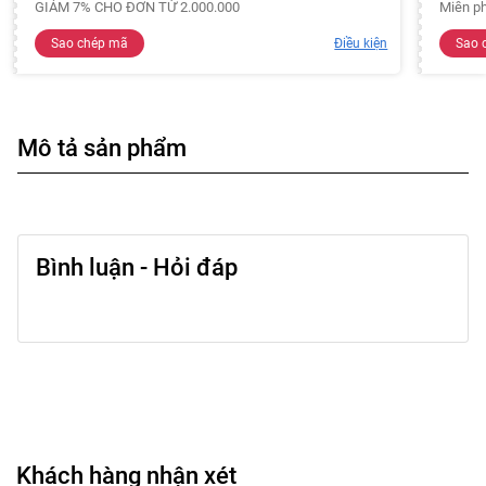
GIẢM 7% CHO ĐƠN TỪ 2.000.000
Miễn ph
Sao chép mã
Điều kiện
Sao 
Mô tả sản phẩm
Bình luận - Hỏi đáp
Khách hàng nhận xét