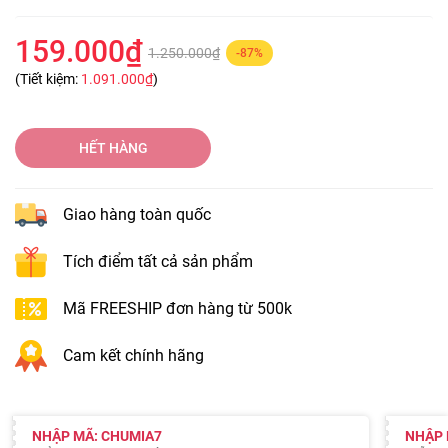
159.000₫
1.250.000₫
-87%
(Tiết kiệm:
1.091.000₫
)
HẾT HÀNG
Giao hàng toàn quốc
Tích điểm tất cả sản phẩm
Mã FREESHIP đơn hàng từ 500k
Cam kết chính hãng
NHẬP MÃ: CHUMIA7
NHẬP 