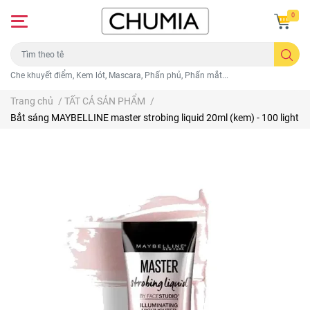
0
Che khuyết điểm, Kem lót, Mascara, Phấn phủ, Phấn mắt...
Trang chủ
/
TẤT CẢ SẢN PHẨM
/
Bắt sáng MAYBELLINE master strobing liquid 20ml (kem) - 100 light