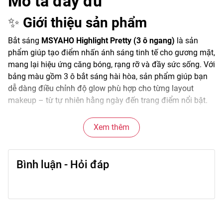
Mô tả đầy đủ
✨
Giới thiệu sản phẩm
Bắt sáng
MSYAHO Highlight Pretty (3 ô ngang)
là sản
phẩm giúp tạo điểm nhấn ánh sáng tinh tế cho gương mặt,
mang lại hiệu ứng căng bóng, rạng rỡ và đầy sức sống. Với
bảng màu gồm 3 ô bắt sáng hài hòa, sản phẩm giúp bạn
dễ dàng điều chỉnh độ glow phù hợp cho từng layout
makeup – từ tự nhiên hằng ngày đến trang điểm nổi bật.
Xem thêm
🌟
Đặc điểm nổi bật
• Chất phấn mịn, nhũ nhỏ giúp ánh bắt sáng lên da mượt
mà.
Bình luận - Hỏi đáp
• Hiệu ứng glow tự nhiên, hạn chế lộ lỗ chân lông.
• Bảng 3 ô ngang tiện lợi, dễ phối và điều chỉnh cường độ
sáng.
• Không gây bết, không làm dày lớp nền.
• Thiết kế gọn nhẹ, phù hợp mang theo khi đi học, đi làm