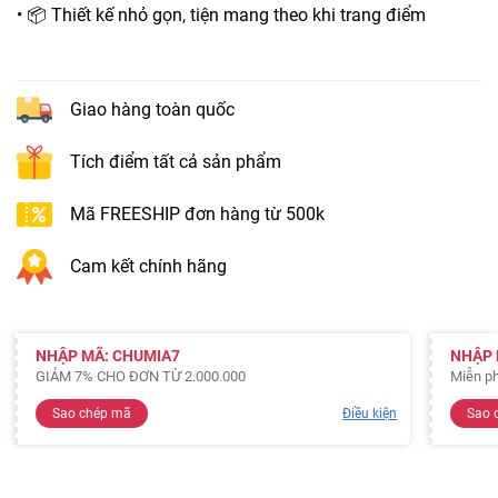
• 📦 Thiết kế nhỏ gọn, tiện mang theo khi trang điểm
Giao hàng toàn quốc
Tích điểm tất cả sản phẩm
Mã FREESHIP đơn hàng từ 500k
Cam kết chính hãng
NHẬP MÃ: CHUMIA7
NHẬP 
GIẢM 7% CHO ĐƠN TỪ 2.000.000
Miễn ph
Sao chép mã
Điều kiện
Sao 