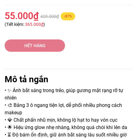
55.000₫
420.000₫
-87%
(Tiết kiệm:
365.000₫
)
HẾT HÀNG
Mô tả ngắn
• ✨ Ánh bắt sáng trong trẻo, giúp gương mặt rạng rỡ tự
nhiên
• 🎨 Bảng 3 ô ngang tiện lợi, dễ phối nhiều phong cách
makeup
• 💎 Chất phấn nhũ mịn, không lộ hạt to hay vón cục
• 🌟 Hiệu ứng glow nhẹ nhàng, không quá chói khi lên da
• ⏳ Độ bám ổn định, giữ ánh bắt sáng lâu suốt nhiều giờ