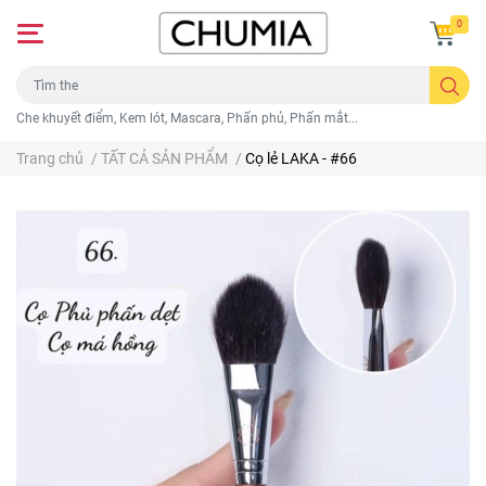
0
Che khuyết điểm, Kem lót, Mascara, Phấn phủ, Phấn mắt...
Trang chủ
/
TẤT CẢ SẢN PHẨM
/
Cọ lẻ LAKA - #66