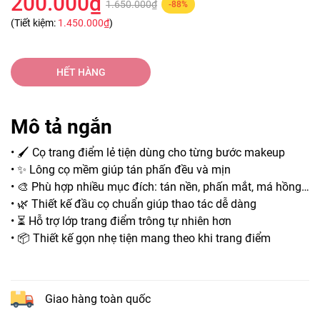
200.000₫
1.650.000₫
-88%
(Tiết kiệm:
1.450.000₫
)
HẾT HÀNG
Mô tả ngắn
• 🖌️ Cọ trang điểm lẻ tiện dùng cho từng bước makeup
• ✨ Lông cọ mềm giúp tán phấn đều và mịn
• 🎨 Phù hợp nhiều mục đích: tán nền, phấn mắt, má hồng…
• 🌿 Thiết kế đầu cọ chuẩn giúp thao tác dễ dàng
• ⏳ Hỗ trợ lớp trang điểm trông tự nhiên hơn
• 📦 Thiết kế gọn nhẹ tiện mang theo khi trang điểm
Giao hàng toàn quốc