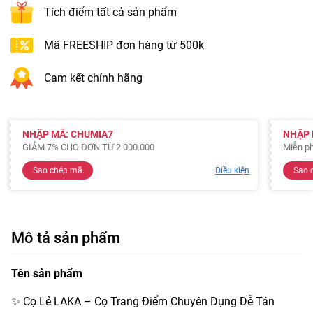
Tích điểm tất cả sản phẩm
Mã FREESHIP đơn hàng từ 500k
Cam kết chính hãng
NHẬP MÃ: CHUMIA7
NHẬP 
GIẢM 7% CHO ĐƠN TỪ 2.000.000
Miễn ph
Sao chép mã
Điều kiện
Sao 
Mô tả sản phẩm
Tên sản phẩm
✨ Cọ Lẻ LAKA – Cọ Trang Điểm Chuyên Dụng Dễ Tán