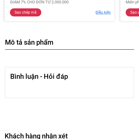
GIẢM 7% CHO ĐƠN TỪ 2.000.000
Miễn ph
Sao chép mã
Điều kiện
Sao 
Mô tả sản phẩm
Bình luận - Hỏi đáp
Khách hàng nhận xét