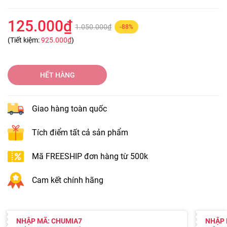
125.000₫
1.050.000₫
-88%
(Tiết kiệm:
925.000₫
)
HẾT HÀNG
Giao hàng toàn quốc
Tích điểm tất cả sản phẩm
Mã FREESHIP đơn hàng từ 500k
Cam kết chính hãng
NHẬP MÃ: CHUMIA7
NHẬP 