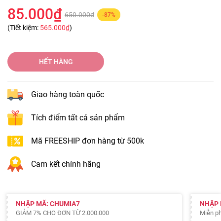
85.000₫
650.000₫
-87%
(Tiết kiệm:
565.000₫
)
HẾT HÀNG
Giao hàng toàn quốc
Tích điểm tất cả sản phẩm
Mã FREESHIP đơn hàng từ 500k
Cam kết chính hãng
NHẬP MÃ: CHUMIA7
NHẬP 
GIẢM 7% CHO ĐƠN TỪ 2.000.000
Miễn ph