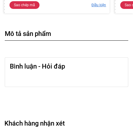
Sao chép mã
Điều kiện
Sao 
Mô tả sản phẩm
Bình luận - Hỏi đáp
Khách hàng nhận xét