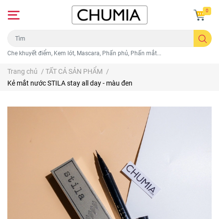
0
Che khuyết điểm, Kem lót, Mascara, Phấn phủ, Phấn mắt...
Trang chủ
/
TẤT CẢ SẢN PHẨM
/
Kẻ mắt nước STILA stay all day - màu đen