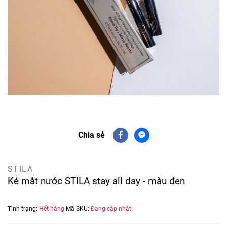
Chia sẻ
STILA
Kẻ mắt nước STILA stay all day - màu đen
Tình trạng:
Hết hàng
Mã SKU:
Đang cập nhật