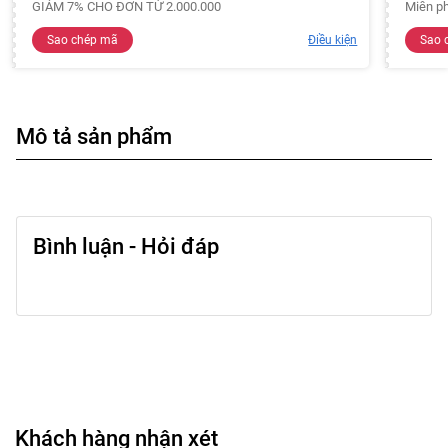
GIẢM 7% CHO ĐƠN TỪ 2.000.000
Miễn ph
Sao chép mã
Điều kiện
Sao 
Mô tả sản phẩm
Bình luận - Hỏi đáp
Khách hàng nhận xét