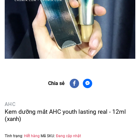
Chia sẻ
AHC
Kem dưỡng mắt AHC youth lasting real - 12ml
(xanh)
Tình trạng:
Hết hàng
Mã SKU:
Đang cập nhật