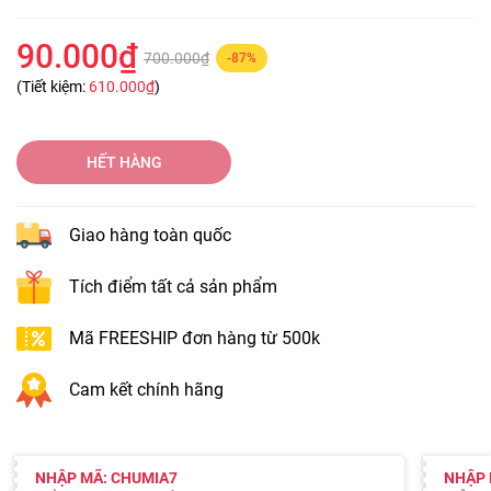
90.000₫
700.000₫
-87%
(Tiết kiệm:
610.000₫
)
HẾT HÀNG
Giao hàng toàn quốc
Tích điểm tất cả sản phẩm
Mã FREESHIP đơn hàng từ 500k
Cam kết chính hãng
NHẬP MÃ: CHUMIA7
NHẬP 