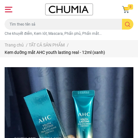
0
Che khuyết điểm, Kem lót, Mascara, Phấn phủ, Phấn mắt...
Trang chủ
/
TẤT CẢ SẢN PHẨM
/
Kem dưỡng mắt AHC youth lasting real - 12ml (xanh)