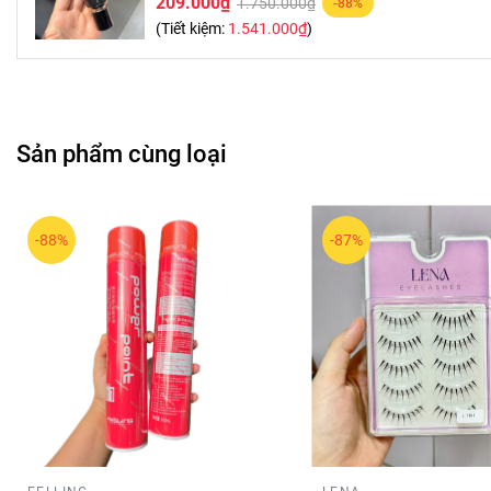
209.000₫
1.750.000₫
-88%
(Tiết kiệm:
1.541.000₫
)
Sản phẩm cùng loại
-88%
-87%