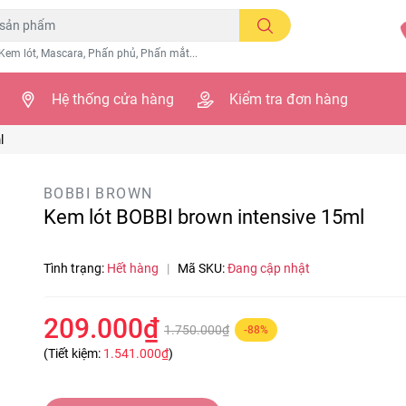
Kem lót, Mascara, Phấn phủ, Phấn mắt...
Hệ thống cửa hàng
Kiểm tra đơn hàng
l
BOBBI BROWN
Kem lót BOBBI brown intensive 15ml
Tình trạng:
Hết hàng
|
Mã SKU:
Đang cập nhật
209.000₫
1.750.000₫
-88%
(Tiết kiệm:
1.541.000₫
)