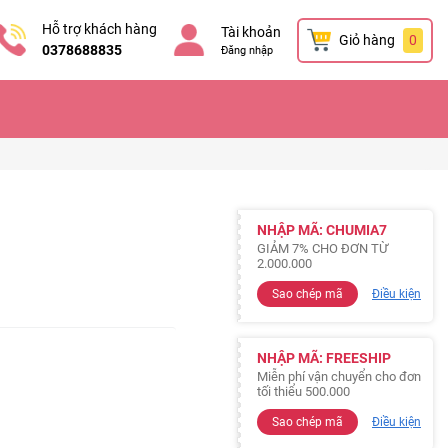
Hỗ trợ khách hàng
Tài khoản
Giỏ hàng
0
0378688835
Đăng nhập
NHẬP MÃ: CHUMIA7
GIẢM 7% CHO ĐƠN TỪ
2.000.000
Sao chép mã
Điều kiện
NHẬP MÃ: FREESHIP
Miễn phí vận chuyển cho đơn
tối thiểu 500.000
Sao chép mã
Điều kiện