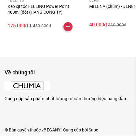
FELLING
LENA
Keo xịt tóc FELLING Power Point
Mi LENA (chùm) - #LN81
400ml (đỏ) (HÀNG CÔNG TY)
40.000₫
310.000₫
175.000₫
1.450.000₫
Về chúng tôi
Cung cấp sản phẩm chất lượng từ các thương hiệu hàng đầu.
© Bản quyền thuộc về
EGANY
| Cung cấp bởi
Sapo