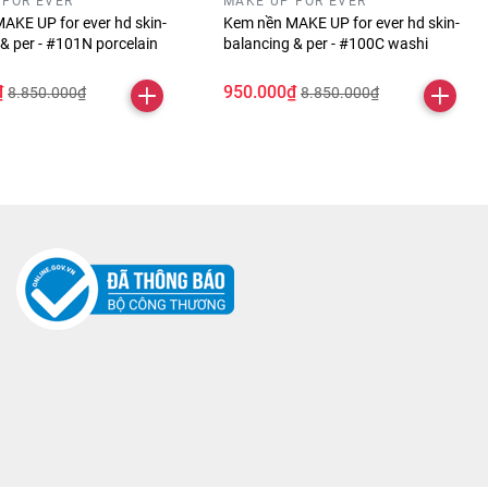
 FOR EVER
MAKE UP FOR EVER
AKE UP for ever hd skin-
Kem nền MAKE UP for ever hd skin-
& per - #101N porcelain
balancing & per - #100C washi
₫
950.000₫
8.850.000₫
8.850.000₫