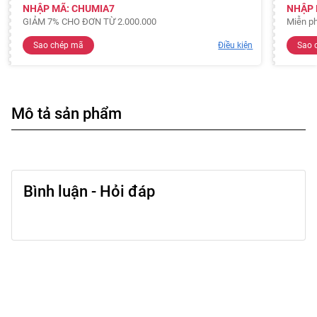
NHẬP MÃ: CHUMIA7
NHẬP 
GIẢM 7% CHO ĐƠN TỪ 2.000.000
Miễn ph
Sao chép mã
Điều kiện
Sao 
Mô tả sản phẩm
Bình luận - Hỏi đáp