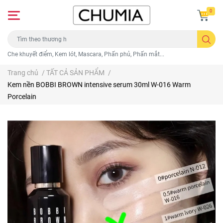
0
Che khuyết điểm, Kem lót, Mascara, Phấn phủ, Phấn mắt...
Trang chủ
/
TẤT CẢ SẢN PHẨM
/
Kem nền BOBBI BROWN intensive serum 30ml W-016 Warm
Porcelain