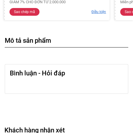
GIẢM 7% CHO ĐƠN TỪ 2.000.000
Miễn ph
Sao chép mã
Điều kiện
Sao 
Mô tả sản phẩm
Bình luận - Hỏi đáp
Khách hàng nhận xét