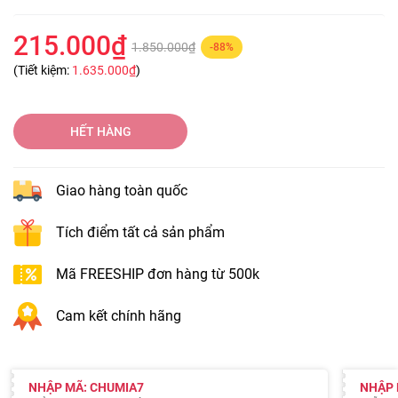
215.000₫
1.850.000₫
-88%
(Tiết kiệm:
1.635.000₫
)
HẾT HÀNG
Giao hàng toàn quốc
Tích điểm tất cả sản phẩm
Mã FREESHIP đơn hàng từ 500k
Cam kết chính hãng
NHẬP MÃ: CHUMIA7
NHẬP 