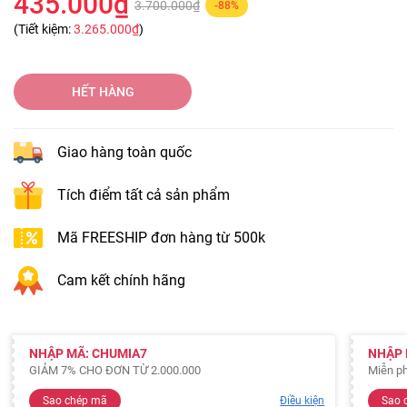
435.000₫
3.700.000₫
-88%
(Tiết kiệm:
3.265.000₫
)
HẾT HÀNG
Giao hàng toàn quốc
Tích điểm tất cả sản phẩm
Mã FREESHIP đơn hàng từ 500k
Cam kết chính hãng
NHẬP MÃ: CHUMIA7
NHẬP 
GIẢM 7% CHO ĐƠN TỪ 2.000.000
Miễn ph
Sao chép mã
Điều kiện
Sao 