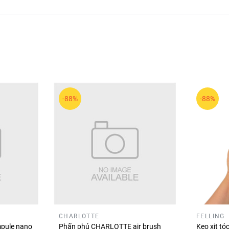
sản phẩm trang điểm chất lượng và xu hướng hiện đại. Dòng nề
nhờ khả năng tạo lớp nền sáng đẹp và ổn định.
-88%
-88%
 nền bóng khỏe, mịn và tươi sáng cả ngày!
CHARLOTTE
FELLING
pule nano
Phấn phủ CHARLOTTE air brush
Keo xịt t