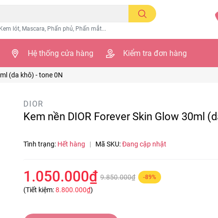
Kem lót, Mascara, Phấn phủ, Phấn mắt...
Hệ thống cửa hàng
Kiểm tra đơn hàng
l (da khô) - tone 0N
DIOR
Kem nền DIOR Forever Skin Glow 30ml (da
Tình trạng:
Hết hàng
|
Mã SKU:
Đang cập nhật
1.050.000₫
9.850.000₫
-89%
(Tiết kiệm:
8.800.000₫
)