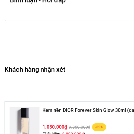
Bình luận - Hỏi đáp
Lắc nhẹ chai trước khi dùng.
Lấy một lượng nhỏ và tán đều bằng mút hoặc cọ.
Tăng độ che phủ bằng cách thêm từng lớp mỏng.
Dùng thêm phấn phủ nếu muốn lớp nền tối ưu hơn.
🎀 Đối tượng phù hợp
Da thường, hỗn hợp hoặc da thiên khô.
Khách hàng nhận xét
Người yêu thích phong cách lớp nền bóng khỏe.
Phù hợp dùng trong môi trường làm việc hoặc sự kiện.
🌟 Ưu điểm nổi bật
Kem nền DIOR Forever Skin Glow 30ml (da 
Bề mặt da sáng và mịn.
1.050.000₫
9.850.000₫
Dễ tán, lên da tự nhiên.
-89%