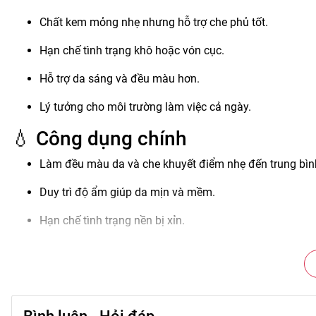
Chất kem mỏng nhẹ nhưng hỗ trợ che phủ tốt.
Hạn chế tình trạng khô hoặc vón cục.
Hỗ trợ da sáng và đều màu hơn.
Lý tưởng cho môi trường làm việc cả ngày.
💧 Công dụng chính
Làm đều màu da và che khuyết điểm nhẹ đến trung bìn
Duy trì độ ẩm giúp da mịn và mềm.
Hạn chế tình trạng nền bị xỉn.
Tạo độ bóng nhẹ giúp da trông rạng rỡ hơn.
Giúp lớp trang điểm bám lâu.
💄 Hướng dẫn sử dụng