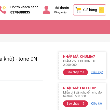
Hỗ trợ khách hàng
Tài khoản
Giỏ hàng
0
0378688835
Đăng nhập
NHẬP MÃ: CHUMIA7
 khô) - tone 0N
GIẢM 7% CHO ĐƠN TỪ
2.000.000
Sao chép mã
Điều kiện
NHẬP MÃ: FREESHIP
Miễn phí vận chuyển cho đơn
tối thiểu 500.000
Sao chép mã
Điều kiện