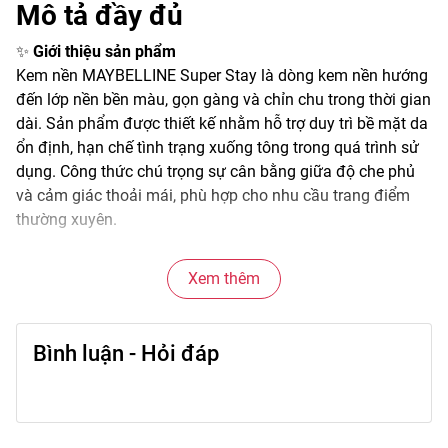
Mô tả đầy đủ
✨
Giới thiệu sản phẩm
Kem nền MAYBELLINE Super Stay là dòng kem nền hướng
đến lớp nền bền màu, gọn gàng và chỉn chu trong thời gian
dài. Sản phẩm được thiết kế nhằm hỗ trợ duy trì bề mặt da
ổn định, hạn chế tình trạng xuống tông trong quá trình sử
dụng. Công thức chú trọng sự cân bằng giữa độ che phủ
và cảm giác thoải mái, phù hợp cho nhu cầu trang điểm
thường xuyên.
🌫️
Đặc điểm nổi bật
Xem thêm
Kết cấu kem mịn, không quá đặc, dễ tán và nhanh tiệp vào
da. Khi hoàn thiện, lớp nền trông đều màu, bề mặt da gọn
gàng và ít lộ khuyết điểm nhỏ. Khả năng giữ màu ổn định
Bình luận - Hỏi đáp
giúp lớp nền duy trì vẻ ngoài chỉn chu trong nhiều điều kiện
sinh hoạt khác nhau. Sản phẩm hỗ trợ kiểm soát bề mặt
da, giảm cảm giác bóng dầu.
🎨
Công dụng chính