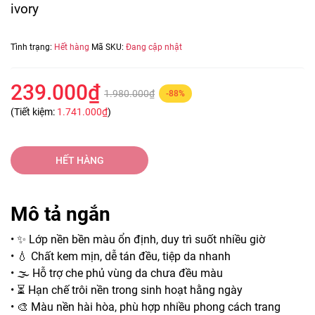
ivory
Tình trạng:
Hết hàng
Mã SKU:
Đang cập nhật
239.000₫
1.980.000₫
-88%
(Tiết kiệm:
1.741.000₫
)
HẾT HÀNG
Mô tả ngắn
• ✨ Lớp nền bền màu ổn định, duy trì suốt nhiều giờ
• 💧 Chất kem mịn, dễ tán đều, tiệp da nhanh
• 🌫️ Hỗ trợ che phủ vùng da chưa đều màu
• ⏳ Hạn chế trôi nền trong sinh hoạt hằng ngày
• 🎨 Màu nền hài hòa, phù hợp nhiều phong cách trang