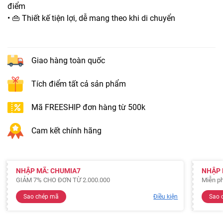
điểm
• 👜 Thiết kế tiện lợi, dễ mang theo khi di chuyển
Giao hàng toàn quốc
Tích điểm tất cả sản phẩm
Mã FREESHIP đơn hàng từ 500k
Cam kết chính hãng
NHẬP MÃ: CHUMIA7
NHẬP 
GIẢM 7% CHO ĐƠN TỪ 2.000.000
Miễn ph
Sao chép mã
Điều kiện
Sao 